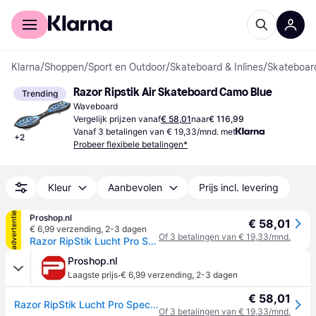
Voor shoppers
Voor bedrijven
Klarna
/
Shoppen
/
Sport en Outdoor
/
Skateboard & Inlines
/
Skateboar
Razor Ripstik Air Skateboard Camo Blue
Trending
Waveboard
Vergelijk prijzen vanaf
€ 58,01
naar
€ 116,99
Vanaf 3 betalingen van € 19,33/mnd. met
+
2
Probeer flexibele betalingen*
Kleur
Aanbevolen
Prijs incl. levering
advertentie
Proshop.nl
€ 58,01
€ 6,99 verzending
,
2-3 dagen
Of 3 betalingen van € 19,33/mnd.
Razor RipStik Lucht Pro Special Edition - Blauw Camo
Proshop.nl
·
Laagste prijs
€ 6,99 verzending
,
2-3 dagen
€ 58,01
Razor RipStik Lucht Pro Special Edition - Blauw Camo
Of 3 betalingen van € 19,33/mnd.