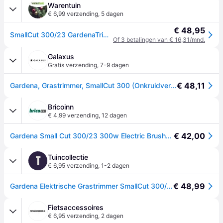
Warentuin
€ 6,99 verzending
,
5 dagen
€ 48,95
SmallCut 300/23 GardenaTrimmer smallcut 300/23 Gardena - Gardena
Of 3 betalingen van € 16,31/mnd.
Galaxus
Gratis verzending
,
7-9 dagen
€ 48,11
Gardena, Grastrimmer, SmallCut 300 (Onkruidverdelgers)
Bricoinn
€ 4,99 verzending
,
12 dagen
€ 42,00
Gardena Small Cut 300/23 300w Electric Brushcutter Zilver One Size / EU Plug 220V
Tuincollectie
T
€ 6,95 verzending
,
1-2 dagen
€ 48,99
Gardena Elektrische Grastrimmer SmallCut 300/23
Fietsaccessoires
€ 6,95 verzending
,
2 dagen