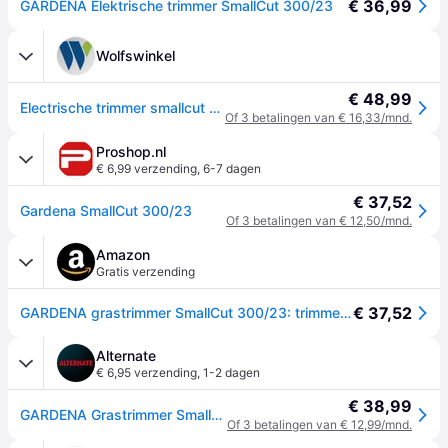
€ 36,99
GARDENA Elektrische trimmer SmallCut 300/23
Wolfswinkel
€ 48,99
Electrische trimmer smallcut 300/23
Of 3 betalingen van € 16,33/mnd.
Proshop.nl
€ 6,99 verzending
,
6-7 dagen
€ 37,52
Gardena SmallCut 300/23
Of 3 betalingen van € 12,50/mnd.
Amazon
Gratis verzending
€ 37,52
GARDENA grastrimmer SmallCut 300/23: trimmer met laag gewicht en lange handgreep aan de voorzijde voor een prettige bediening, met maaibreedte van 230 mm en draadtoevoer via tipmechanisme (9805-20).
Alternate
€ 6,95 verzending
,
1-2 dagen
€ 38,99
GARDENA Grastrimmer SmallCut 300/23
Of 3 betalingen van € 12,99/mnd.