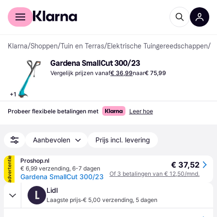
Voor shoppers
Voor bedrijven
Klarna
/
Shoppen
/
Tuin en Terras
/
Elektrische Tuingereedschappen
/
G
Gardena SmallCut 300/23
Vergelijk prijzen vanaf
€ 36,99
naar
€ 75,99
+
1
Probeer flexibele betalingen met
Leer hoe
Aanbevolen
Prijs incl. levering
advertentie
Proshop.nl
€ 37,52
€ 6,99 verzending
,
6-7 dagen
Of 3 betalingen van € 12,50/mnd.
Gardena SmallCut 300/23
Lidl
L
·
Laagste prijs
€ 5,00 verzending
,
5 dagen