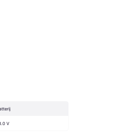
tterij
8.0 V