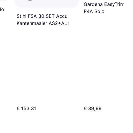
Gardena EasyTrim 25
lo
P4A Solo
Stihl FSA 30 SET Accu
Kantenmaaier AS2+AL1
€ 153,31
€ 39,99