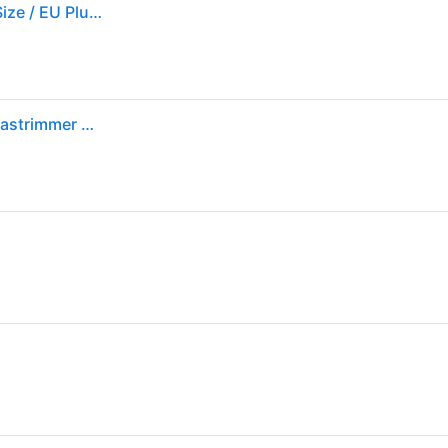
Gardena Powertrim Electric Brushcutter Zilver One Size / EU Plug 220V
GARDENA PowerTrim30/18V Ready-To-Use Accu-grastrimmer Accu Incl. accu 18 V 2.5 Ah Snijbreedte max.: 30 cm