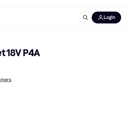
Login
trustingen
IM
t 18V P4A 
mmers
gorieën