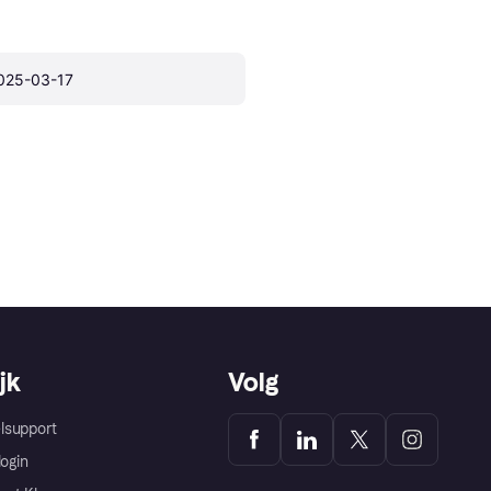
025-03-17
jk
Volg
lsupport
login