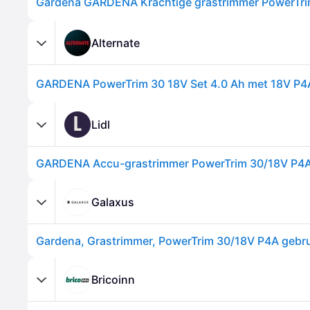
Alternate
L
Lidl
Galaxus
Bricoinn