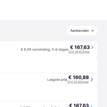
Aanbevolen
€ 167,63
€ 6,99 verzending
,
5-6 dagen
Of € 55,87/mnd.
€ 160,88
Laagste prijs
Of € 53,62/mnd.
€ 167,63