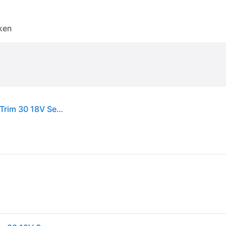
ken
Gardena GARDENA Krachtige grastrimmer PowerTrim 30 18V Set 4.0 Ah met 18V P4A Accu