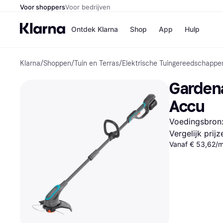
Voor shoppers
Voor bedrijven
Ontdek Klarna
Shop
App
Hulp
Klarna
/
Shoppen
/
Tuin en Terras
/
Elektrische Tuingereedschappe
Winkels
Media
B
Gardena
Bol
B
Booki
B
Accu
H&M
B
Kruidv
Voedingsbron: 
Vergelijk prij
Vanaf € 53,62/
Winkelove