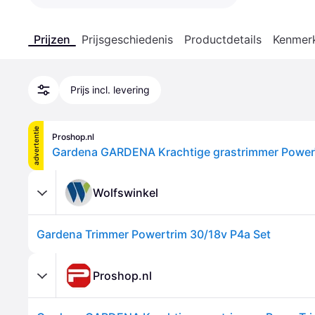
Prijzen
Prijsgeschiedenis
Productdetails
Kenmer
Prijs incl. levering
advertentie
Proshop.nl
Wolfswinkel
Gardena Trimmer Powertrim 30/18v P4a Set
Proshop.nl