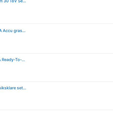
Gardena GARDENA Krachtige grastrimmer PowerTrim 30 18V Set 4.0 Ah met 18V P4A Accu
GARDENA PowerTrim 30 18V Set 4.0 Ah met 18V P4A Accu grastrimmer
GARDENA Accu-grastrimmer PowerTrim 30/18V P4A Ready-To-Use Set
Gardena, Grastrimmer, PowerTrim 30/18V P4A gebruiksklare set (Onkruidverdelgers)