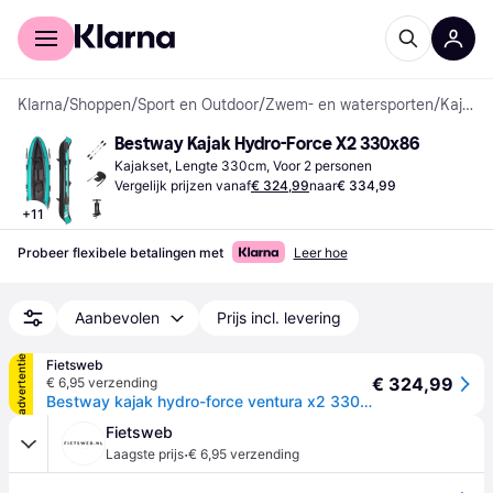
Voor shoppers
Voor bedrijven
Klarna
/
Shoppen
/
Sport en Outdoor
/
Zwem- en watersporten
/
Kajaksets
Bestway Kajak Hydro-Force X2 330x86
Kajakset, Lengte 330cm, Voor 2 personen
Vergelijk prijzen vanaf
€ 324,99
naar
€ 334,99
+
11
Probeer flexibele betalingen met
Leer hoe
Aanbevolen
Prijs incl. levering
advertentie
Fietsweb
€ 324,99
€ 6,95 verzending
Bestway kajak hydro-force ventura x2 330x86 cm
Fietsweb
·
Laagste prijs
€ 6,95 verzending