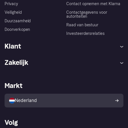
Privacy
Contact opnemen met Klarna
Veiligheid
Contactgegevens voor
autoriteiten
Duurzaamheid
Raad van bestuur
Doorverkopen
Investeerdersrelaties
Klant
Hulp
Klachten
Zakelijk
Login
Onze belofte
Webwinkelsupport
Developers
De Klarna app
Privacyinstellingen
Zakelijke login
Operationele status
Markt
Winkeloverzicht
Je herroepingsrecht
Verkoop met Klarna
Platformen en partners
Kopersbescherming voor
consumenten
Nederland
Volg