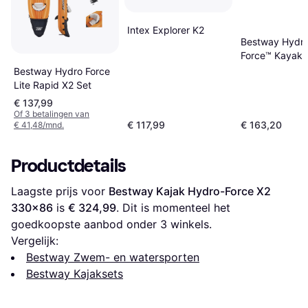
Intex Explorer K2
Bestway Hydr
Force™ Kayak S
2 Persons Cov
Bestway Hydro Force
Champion X2 
Lite Rapid X2 Set
€ 137,99
Of 3 betalingen van
€ 117,99
€ 163,20
€ 41,48/mnd.
Productdetails
Laagste prijs voor 
Bestway Kajak Hydro-Force X2 
330x86
 is 
€ 324,99
. Dit is momenteel het 
goedkoopste aanbod onder 
3
 winkels.
Vergelijk:
Bestway Zwem- en watersporten
Bestway Kajaksets