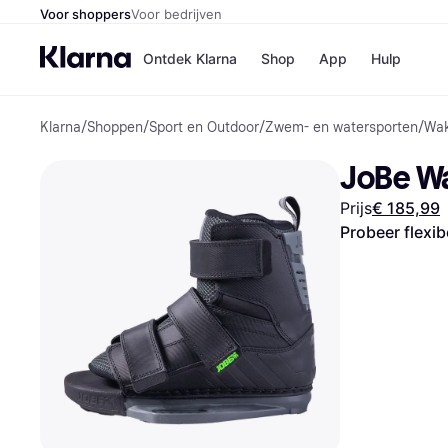
Voor shoppers
Voor bedrijven
Ontdek Klarna
Shop
App
Hulp
Klarna
/
Shoppen
/
Sport en Outdoor
/
Zwem- en watersporten
/
Wak
Winkels
Media
B
JoBe Wa
Bol
B
Booki
B
Prijs
€ 185,99
H&M
B
Kruidv
Probeer flexib
Winkelove