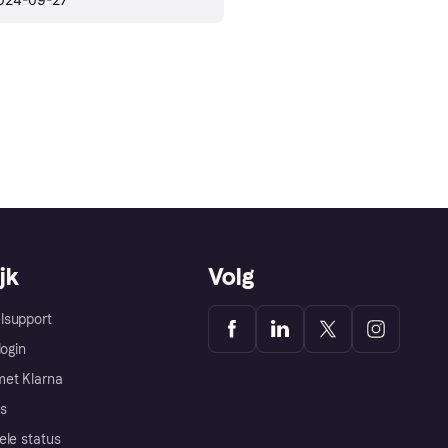
jk
Volg
lsupport
login
et Klarna
s
ele status