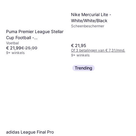
Nike Mercurial Lite -
White/White/Black
Scheenbeschermer
Puma Premier League Stellar
Cup Football -
Voetbal
White/Multicolour
€ 21,95
€ 21,99
€ 25,99
Of 3 betalingen van € 7,31/mnd.
9+ winkels
9+ winkels
Trending
adidas League Final Pro