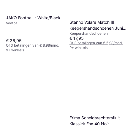
JAKO Football - White/Black
Stanno Volare Match III
Voetbal
Keepershandschoenen Junior
Keepershandschoenen
Maat 4 Wit
€ 17,95
€ 26,95
Of 3 betalingen van € 5,98/mnd.
Of 3 betalingen van € 8,98/mnd.
9+ winkels
9+ winkels
Erima Scheidsrechtersfluit
Klassiek Fox 40 Noir