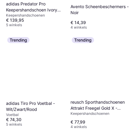
adidas Predator Pro
Avento Scheenbeschermers -
Keepershandschoen Ivory
Noir
Keepershandschoenen
Solar Turbo Gold Metallic -
€ 139,95
Beige
€ 14,39
5 winkels
4 winkels
Trending
Trending
reusch Sporthandschoenen
adidas Tiro Pro Voetbal -
Attrakt Freegel Gold X -
Wit/Zwart/Rood
Keepershandschoenen
Blanc
Voetbal
€ 74,30
€ 77,99
5 winkels
4 winkels