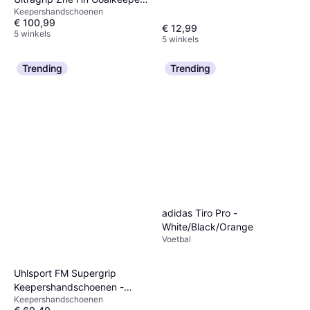
Keepershandschoenen
Gloves
€ 100,99
€ 12,99
5 winkels
5 winkels
Trending
Trending
adidas Tiro Pro -
White/Black/Orange
Voetbal
Uhlsport FM Supergrip
Keepershandschoenen -
Keepershandschoenen
White/Black