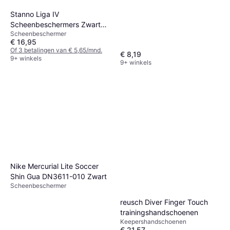
Stanno Liga IV
Scheenbeschermers Zwart
Scheenbeschermer
XS
€ 16,95
Of 3 betalingen van € 5,65/mnd.
€ 8,19
9+ winkels
9+ winkels
Nike Mercurial Lite Soccer
Shin Gua DN3611-010 Zwart
Scheenbeschermer
reusch Diver Finger Touch
trainingshandschoenen
Keepershandschoenen
€ 21,57