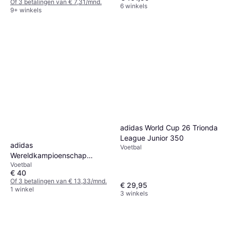
Of 3 betalingen van € 7,31/mnd.
6 winkels
9+ winkels
adidas World Cup 26 Trionda
League Junior 350
adidas
Voetbal
Wereldkampioenschap
Voetbal
Voetbal 26 Trionda Finals
€ 40
League Ball Wit
Of 3 betalingen van € 13,33/mnd.
€ 29,95
1 winkel
3 winkels