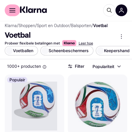
Voor shoppers
Voor bedrijven
Klarna
/
Shoppen
/
Sport en Outdoor
/
Balsporten
/
Voetbal
Voetbal
Probeer flexibele betalingen met
Leer hoe
Voetballen
Scheenbeschermers
Keepershand
1000+ producten
Filter
Populariteit
Populair