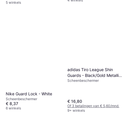
4 winkels
5 winkels
adidas Tiro League Shin
Guards - Black/Gold Metallic/
Scheenbeschermer
White
Nike Guard Lock - White
Scheenbeschermer
€ 16,80
€ 8,37
Of 3 betalingen van € 5,60/mnd.
6 winkels
9+ winkels