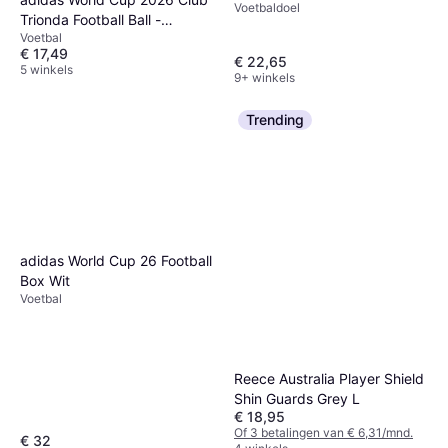
Voetbaldoel
Trionda Football Ball -
Voetbal
White/Flash Aqua/Shock Pink
€ 17,49
€ 22,65
5 winkels
9+ winkels
Trending
adidas World Cup 26 Football
Box Wit
Voetbal
Reece Australia Player Shield
Shin Guards Grey L
€ 18,95
Of 3 betalingen van € 6,31/mnd.
€ 32