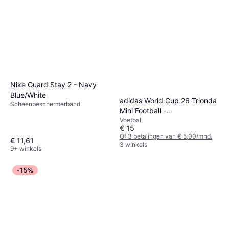
Nike Guard Stay 2 - Navy
Blue/White
adidas World Cup 26 Trionda
Scheenbeschermerband
Mini Football -
Voetbal
White/Blue/Red/Green
€ 15
Of 3 betalingen van € 5,00/mnd.
€ 11,61
3 winkels
9+ winkels
-15%