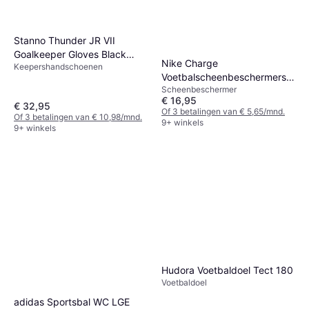
Stanno Thunder JR VII
Goalkeeper Gloves Black
Nike Charge
Keepershandschoenen
Gold 6
Voetbalscheenbeschermers
Scheenbeschermer
Zwart
€ 16,95
€ 32,95
Of 3 betalingen van € 5,65/mnd.
Of 3 betalingen van € 10,98/mnd.
9+ winkels
9+ winkels
Hudora Voetbaldoel Tect 180
Voetbaldoel
adidas Sportsbal WC LGE