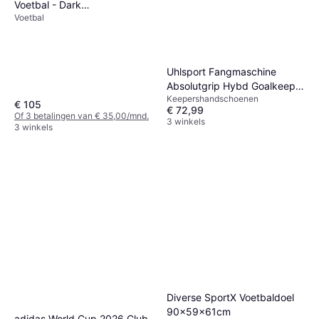
Voetbal - Dark
Voetbal
Purple/White/Solar Yellow
Uhlsport Fangmaschine
Absolutgrip Hybd Goalkeeper
Keepershandschoenen
Gloves 11
€ 105
€ 72,99
Of 3 betalingen van € 35,00/mnd.
3 winkels
3 winkels
Diverse SportX Voetbaldoel
90x59x61cm
adidas World Cup 2026 Club