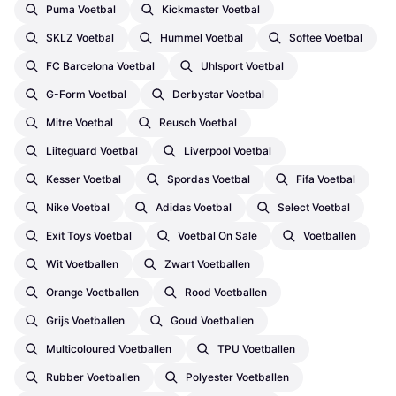
Puma Voetbal
Kickmaster Voetbal
SKLZ Voetbal
Hummel Voetbal
Softee Voetbal
FC Barcelona Voetbal
Uhlsport Voetbal
G-Form Voetbal
Derbystar Voetbal
Mitre Voetbal
Reusch Voetbal
Liiteguard Voetbal
Liverpool Voetbal
Kesser Voetbal
Spordas Voetbal
Fifa Voetbal
Nike Voetbal
Adidas Voetbal
Select Voetbal
Exit Toys Voetbal
Voetbal On Sale
Voetballen
Wit Voetballen
Zwart Voetballen
Orange Voetballen
Rood Voetballen
Grijs Voetballen
Goud Voetballen
Multicoloured Voetballen
TPU Voetballen
Rubber Voetballen
Polyester Voetballen