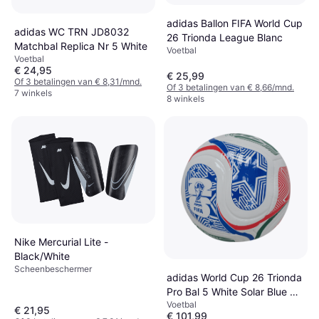
adidas Ballon FIFA World Cup
adidas WC TRN JD8032
26 Trionda League Blanc
Matchbal Replica Nr 5 White
Voetbal
Voetbal
€ 24,95
€ 25,99
Of 3 betalingen van € 8,31/mnd.
Of 3 betalingen van € 8,66/mnd.
7 winkels
8 winkels
Nike Mercurial Lite -
Black/White
Scheenbeschermer
adidas World Cup 26 Trionda
Pro Bal 5 White Solar Blue Hi-
Voetbal
Res Red Flash Lime
€ 21,95
€ 101,99