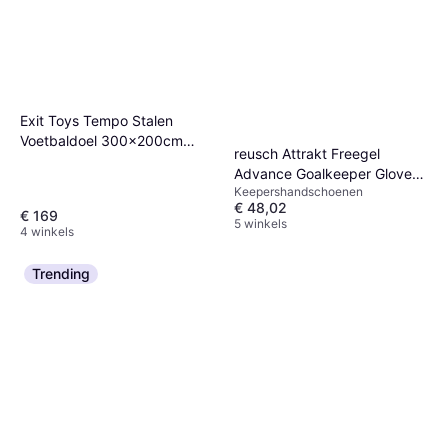
Exit Toys Tempo Stalen
Voetbaldoel 300x200cm
reusch Attrakt Freegel
Groen/zwart
Advance Goalkeeper Gloves
Keepershandschoenen
- Oranje
€ 48,02
€ 169
5 winkels
4 winkels
Trending