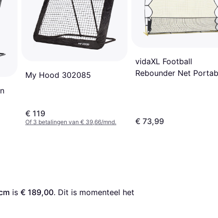
vidaXL Football
Rebounder Net Portab
My Hood 302085
with Carrying Bag
on
€ 119
€ 73,99
Of 3 betalingen van € 39,66/mnd.
4cm
 is 
€ 189,00
. Dit is momenteel het 