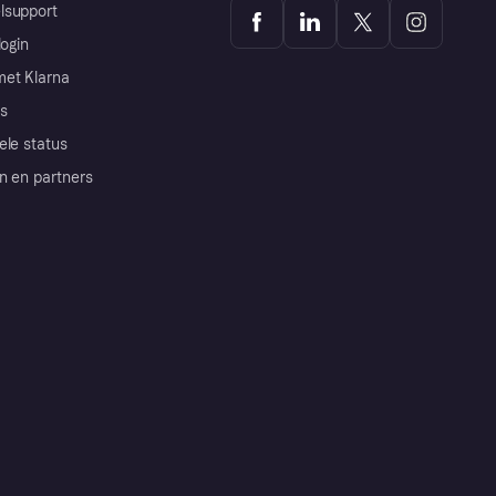
lsupport
login
et Klarna
s
ele status
n en partners