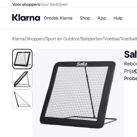
Voor shoppers
Voor bedrijven
Ontdek Klarna
Shop
App
Hulp
Klarna
/
Shoppen
/
Sport en Outdoor
/
Balsporten
/
Voetbal
/
Voetbalt
Winkels
Media
B
Sa
Bol
B
Booki
B
Rebo
H&M
B
Kruidv
Prijs
€
Probe
Winkelove