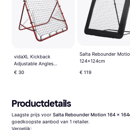
Salta Rebounder Moti
vidaXL Kickback
124x124cm
Adjustable Angles
100x100cm
€ 30
€ 119
Productdetails
Laagste prijs voor 
Salta Rebounder Motion 164 x 16
goedkoopste aanbod van 1 retailer.
Vergelijk: