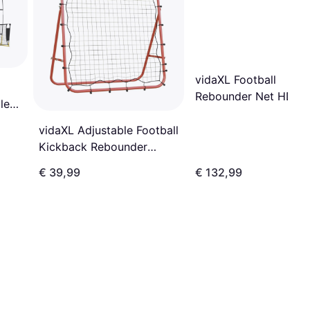
vidaXL Football
Rebounder Net HDPE
le
366x183x90cm
vidaXL Adjustable Football
Kickback Rebounder
96x80x96cm
€ 39,99
€ 132,99