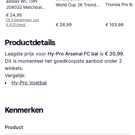
adidas WC TRN
Trionda Pro Ba
World Cup 26 Trionda
JD8032 Matchbal
White Solar Blu
League Blanc
Replica Nr 5 White
€ 24,95
Res Red Flash
Of 3 betalingen van
€ 28,99
€ 103,99
€ 8,31/mnd.
Productdetails
Laagste prijs voor 
Hy-Pro Arsenal FC bal
 is 
€ 20,99
. 
Dit is momenteel het goedkoopste aanbod onder 
2
winkels.
Vergelijk:
Hy-Pro Voetbal
Kenmerken
Product