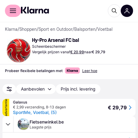
Voor shoppers
Voor bedrijven
Klarna
/
Shoppen
/
Sport en Outdoor
/
Balsporten
/
Voetbal
Hy-Pro Arsenal FC bal
Scheenbeschermer
Vergelijk prijzen vanaf
€ 20,99
naar
€ 29,79
Probeer flexibele betalingen met
Leer hoe
Aanbevolen
Prijs incl. levering
advertentie
Galaxus
€ 29,79
€ 2,99 verzending
,
8-13 dagen
SportMe, Voetbal, (5)
Fietsenwinkel.be
Laagste prijs