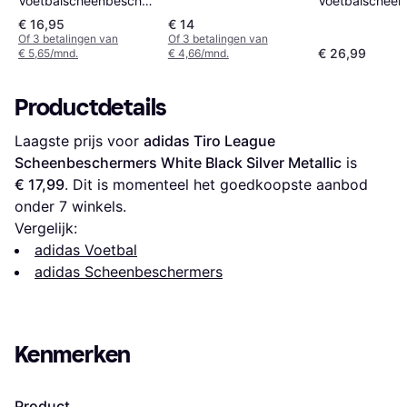
Voetbalscheenbeschermers
Voetbalscheen
Zwart
Wit
€ 16,95
€ 14
Of 3 betalingen van
Of 3 betalingen van
€ 26,99
€ 5,65/mnd.
€ 4,66/mnd.
Productdetails
Laagste prijs voor 
adidas Tiro League 
Scheenbeschermers White Black Silver Metallic
 is 
€ 17,99
. Dit is momenteel het goedkoopste aanbod 
onder 
7
 winkels.
Vergelijk:
adidas Voetbal
adidas Scheenbeschermers
Kenmerken
Product