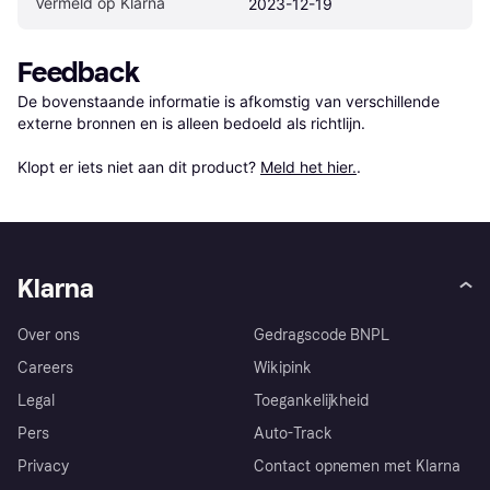
Vermeld op Klarna
2023-12-19
Feedback
De bovenstaande informatie is afkomstig van verschillende 
externe bronnen en is alleen bedoeld als richtlijn.

Klopt er iets niet aan dit product? 
Meld het hier.
.
Klarna
Over ons
Gedragscode BNPL
Careers
Wikipink
Legal
Toegankelijkheid
Pers
Auto-Track
Privacy
Contact opnemen met Klarna