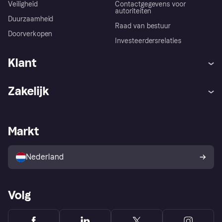
Veiligheid
Contactgegevens voor
autoriteiten
Duurzaamheid
Raad van bestuur
Doorverkopen
Investeerdersrelaties
Klant
Hulp
Klachten
Zakelijk
Login
Onze belofte
Webwinkelsupport
Developers
De Klarna app
Privacyinstellingen
Zakelijke login
Operationele status
Markt
Winkeloverzicht
Je herroepingsrecht
Verkoop met Klarna
Platformen en partners
Kopersbescherming voor
consumenten
Nederland
Volg