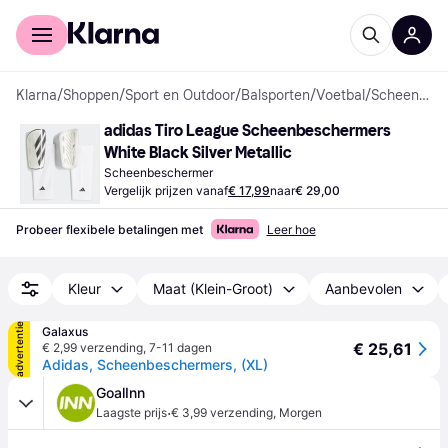
Voor shoppers
Voor bedrijven
Klarna
/
Shoppen
/
Sport en Outdoor
/
Balsporten
/
Voetbal
/
Scheenbeschermers
adidas Tiro League Scheenbeschermers 
White Black Silver Metallic
Scheenbeschermer
Vergelijk prijzen vanaf
€ 17,99
naar
€ 29,00
Probeer flexibele betalingen met
Leer hoe
Kleur
Maat (Klein-Groot)
Aanbevolen
advertentie
Galaxus
€ 25,61
€ 2,99 verzending
,
7-11 dagen
Adidas, Scheenbeschermers, (XL)
GoalInn
·
Laagste prijs
€ 3,99 verzending
,
Morgen