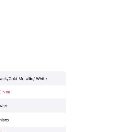
lack/Gold Metallic/ White
Nee
wart
nisex