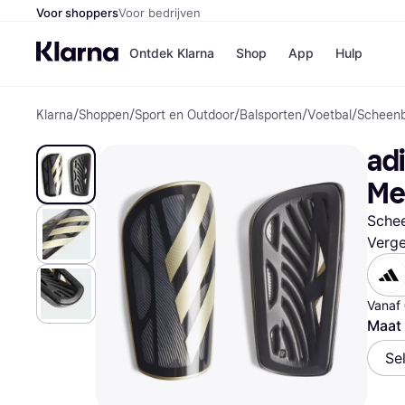
Voor shoppers
Voor bedrijven
Ontdek Klarna
Shop
App
Hulp
Klarna
/
Shoppen
/
Sport en Outdoor
/
Balsporten
/
Voetbal
/
Scheen
Winkels
Media
B
adi
Bol
B
Booki
B
Met
H&M
B
Kruidv
Sche
Verge
Winkelove
Vanaf
Maat 
Se