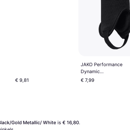
JAKO Performance
Dynamic
Scheenbeschermers
€ 9,81
€ 7,99
Senior grijs zwart wit
lack/Gold Metallic/ White
 is 
€ 16,80
. 
inkels.