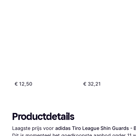
€ 12,50
€ 32,21
Productdetails
Laagste prijs voor 
adidas Tiro League Shin Guards - B
Dit is momenteel het goedkoopste aanbod onder 
11
 w