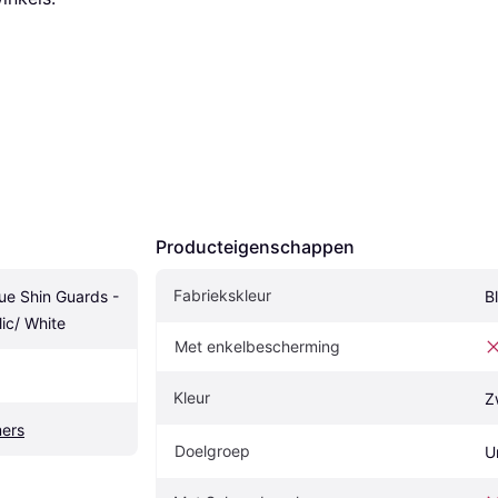
Producteigenschappen
Fabriekskleur
ue Shin Guards - 
B
ic/ White
Met enkelbescherming
Kleur
Z
ers
Doelgroep
U