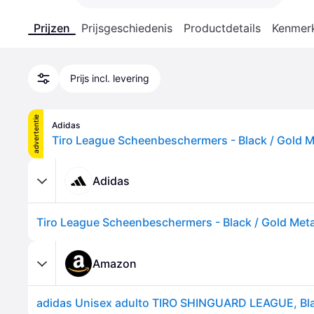
Prijzen
Prijsgeschiedenis
Productdetails
Kenmer
Prijs incl. levering
advertentie
Adidas
Adidas
Amazon