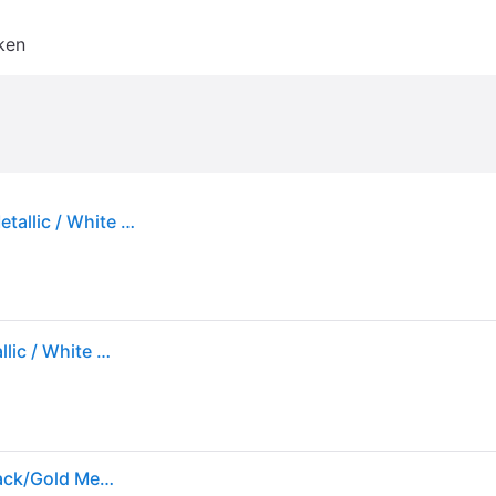
ken
Tiro League Scheenbeschermers - Black / Gold Metallic / White - XL
Tiro League Scheenbeschermers - Black / Gold Metallic / White - XL
adidas Unisex adulto TIRO SHINGUARD LEAGUE, Black/Gold Metallic/White, XL