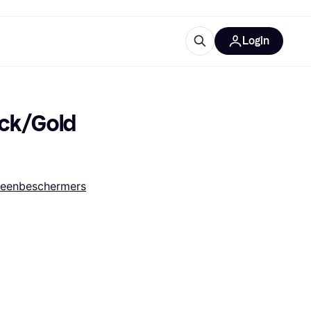
Login
trustingen
IM
ack/Gold 
eenbeschermers
gorieën