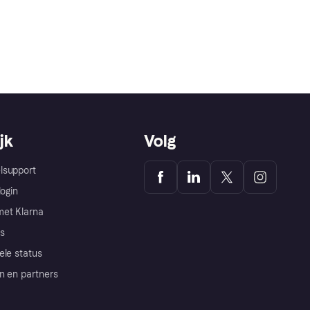
jk
Volg
lsupport
login
et Klarna
s
ele status
n en partners