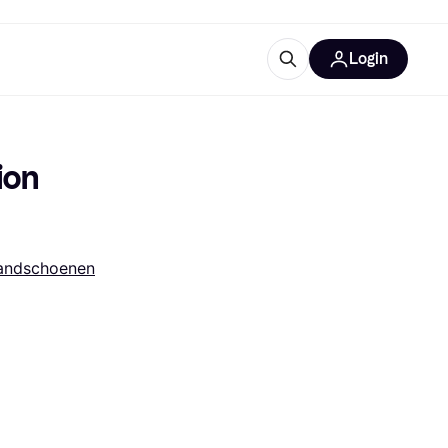
Login
trustingen
IM
on 
andschoenen
gorieën