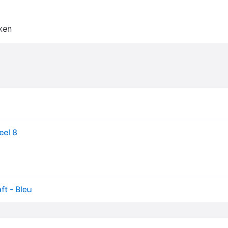
ken
eel 8
t - Bleu