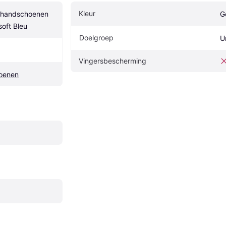
Kleur
shandschoenen 
G
soft Bleu
Doelgroep
U
Vingersbescherming
oenen