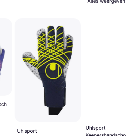
Alles weergeven
tch
Uhlsport
Uhlsport
Keepershandschoene