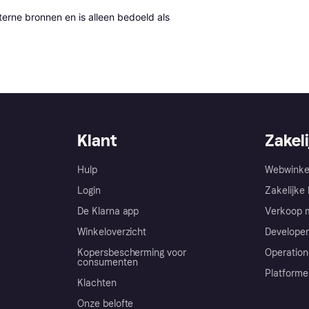
erne bronnen en is alleen bedoeld als 
Klant
Zakeli
Hulp
Webwinke
Login
Zakelijke 
De Klarna app
Verkoop m
Winkeloverzicht
Developer
Kopersbescherming voor
Operation
consumenten
Platforme
Klachten
Onze belofte