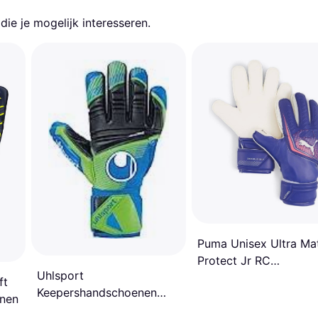
ie je mogelijk interesseren.
Puma Unisex Ultra Ma
Protect Jr RC
Uhlsport
Handschoenen 4
ft
Keepershandschoenen
nen
Aquasoft HN Bleu