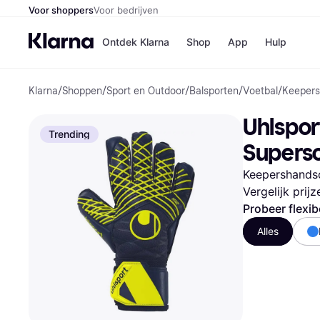
Voor shoppers
Voor bedrijven
Ontdek Klarna
Shop
App
Hulp
Klarna
/
Shoppen
/
Sport en Outdoor
/
Balsporten
/
Voetbal
/
Keeper
Winkels
Media
B
Uhlspor
Bol
B
Trending
Booki
B
Superso
H&M
B
Kruidv
Keepershands
Vergelijk prij
Probeer flexib
Alles
Winkelove