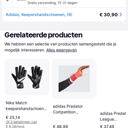
Gratis verzending
,
15-21 dagen
€ 30,90
Adidas, Keepershandschoenen, (9)
Gerelateerde producten
We hebben een selectie van producten samengesteld die je 
mogelijk interesseren.
Alles weergeven
Nike Match
adidas Predator
keepershandschoenen
Competition
adidas Predato
voor voetbal Zwart
€ 25,14
Keepershandschoenen
League
Of 3 betalingen van
11
Keepershands
€ 48,99
€ 37,49
€ 8,38/mnd.