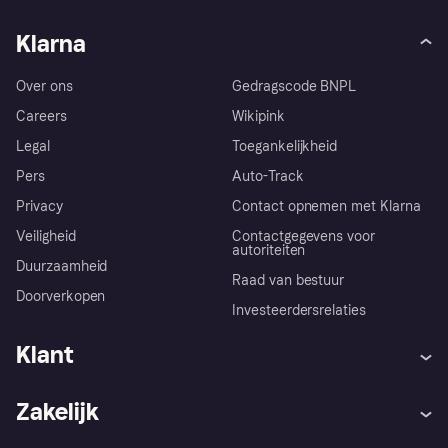
Klarna
Over ons
Gedragscode BNPL
Careers
Wikipink
Legal
Toegankelijkheid
Pers
Auto-Track
Privacy
Contact opnemen met Klarna
Veiligheid
Contactgegevens voor
autoriteiten
Duurzaamheid
Raad van bestuur
Doorverkopen
Investeerdersrelaties
Klant
Hulp
Klachten
Zakelijk
Login
Onze belofte