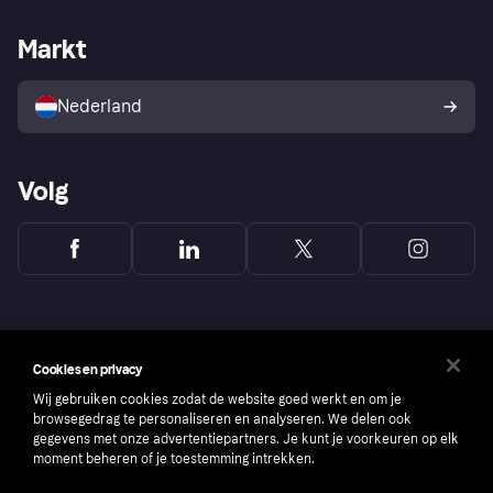
Webwinkelsupport
Developers
De Klarna app
Privacyinstellingen
Zakelijke login
Operationele status
Markt
Winkeloverzicht
Je herroepingsrecht
Verkoop met Klarna
Platformen en partners
Kopersbescherming voor
consumenten
Nederland
Volg
Cookies en privacy
Wij gebruiken cookies zodat de website goed werkt en om je
browsegedrag te personaliseren en analyseren. We delen ook
gegevens met onze advertentiepartners. Je kunt je voorkeuren op elk
moment beheren of je toestemming intrekken.