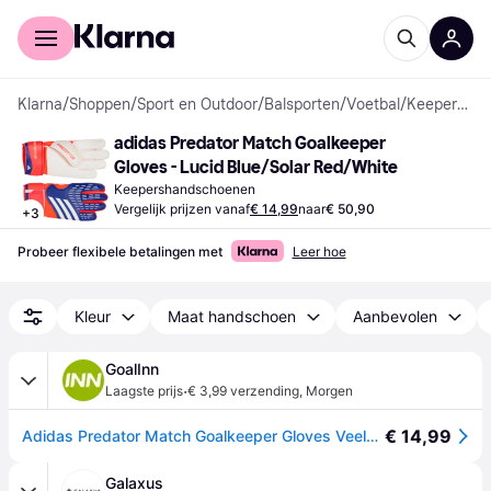
Voor shoppers
Voor bedrijven
Klarna
/
Shoppen
/
Sport en Outdoor
/
Balsporten
/
Voetbal
/
Keepershandschoenen
adidas Predator Match Goalkeeper 
Gloves - Lucid Blue/Solar Red/White
Keepershandschoenen
Vergelijk prijzen vanaf
€ 14,99
naar
€ 50,90
+
3
Probeer flexibele betalingen met
Leer hoe
Kleur
Maat handschoen
Aanbevolen
GoalInn
·
Laagste prijs
€ 3,99 verzending
,
Morgen
€ 14,99
Adidas Predator Match Goalkeeper Gloves Veelkleurig 8.5
Galaxus