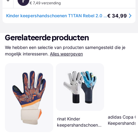
€ 7,49 verzending
€ 34,99
Kinder keepershandschoenen T1TAN Rebel 2.0 - Bleu
Gerelateerde producten
We hebben een selectie van producten samengesteld die je 
mogelijk interesseren.
Alles weergeven
adidas Copa C
rinat Kinder
Keepershands
keepershandschoenen
Kids White Luc
Nkam Semi Bleu
Solar Red