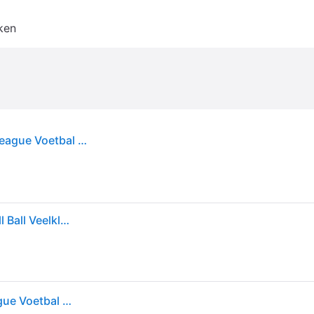
ken
FIFA Wereldkampioenschap Voetbal 26 Trionda League Voetbal - White / Royal Blue / Solar Blue / Power Red - 4
Adidas Fifa® World Cup 26™ Trionda League Football Ball Veelkleurig 5
FIFA Wereldkampioenschap Voetbal 26 Trionda League Voetbal - White / Royal Blue / Solar Blue / Power Red - 4