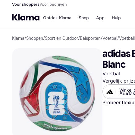
Voor shoppers
Voor bedrijven
Ontdek Klarna
Shop
App
Hulp
Klarna
/
Shoppen
/
Sport en Outdoor
/
Balsporten
/
Voetbal
/
Voetbal
Winkels
Media
B
adidas 
Bol
B
Booki
B
Blanc
H&M
B
Kruidv
Voetbal
Vergelijk prij
Winkel b
Adida
Winkelove
Probeer flexib