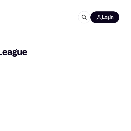
Login
trustingen
IM
League 
gorieën