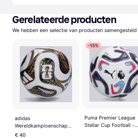
Gerelateerde producten
We hebben een selectie van producten samengesteld d
-15%
Puma Premier League
adidas
Stellar Cup Football -
Wereldkampioenschap
White/Multicolour
Voetbal 26 Trionda Finals
€ 40