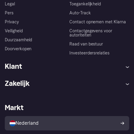
Legal
Toegankelijkheid
Pers
Auto-Track
Privacy
Contact opnemen met Klarna
Veiligheid
Contactgegevens voor
autoriteiten
Duurzaamheid
Raad van bestuur
Doorverkopen
Investeerdersrelaties
Klant
Hulp
Klachten
Zakelijk
Login
Onze belofte
Webwinkelsupport
Developers
De Klarna app
Privacyinstellingen
Zakelijke login
Operationele status
Markt
Winkeloverzicht
Je herroepingsrecht
Verkoop met Klarna
Platformen en partners
Kopersbescherming voor
consumenten
Nederland