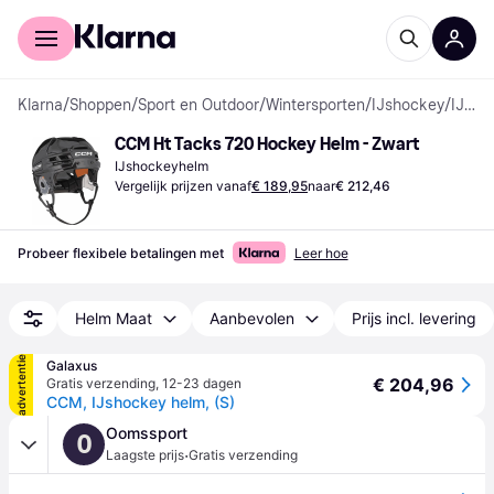
Voor shoppers
Voor bedrijven
Klarna
/
Shoppen
/
Sport en Outdoor
/
Wintersporten
/
IJshockey
/
IJshockeyhelmen
CCM Ht Tacks 720 Hockey Helm - Zwart
IJshockeyhelm
Vergelijk prijzen vanaf
€ 189,95
naar
€ 212,46
Probeer flexibele betalingen met
Leer hoe
Helm Maat
Aanbevolen
Prijs incl. levering
advertentie
Galaxus
€ 204,96
Gratis verzending
,
12-23 dagen
CCM, IJshockey helm, (S)
Oomssport
O
·
Laagste prijs
Gratis verzending