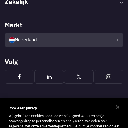
Zakelijk
Login
Onze belofte
Webwinkelsupport
Developers
De Klarna app
Privacyinstellingen
Zakelijke login
Operationele status
Markt
Winkeloverzicht
Je herroepingsrecht
Verkoop met Klarna
Platformen en partners
Kopersbescherming voor
consumenten
Nederland
Volg
Cookies en privacy
Wij gebruiken cookies zodat de website goed werkt en om je
browsegedrag te personaliseren en analyseren. We delen ook
gegevens met onze advertentiepartners. Je kunt je voorkeuren op elk