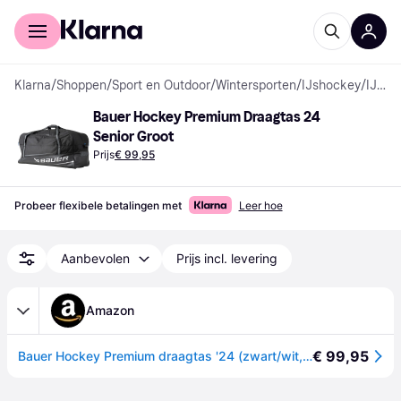
Voor shoppers
Voor bedrijven
Klarna
/
Shoppen
/
Sport en Outdoor
/
Wintersporten
/
IJshockey
/
IJshockeyaccessoires
Bauer Hockey Premium Draagtas 24 
Senior Groot
Prijs
€ 99,95
Probeer flexibele betalingen met
Leer hoe
Aanbevolen
Prijs incl. levering
Amazon
€ 99,95
Bauer Hockey Premium draagtas '24 (zwart/wit, senior/groot (35"x20"x18"))