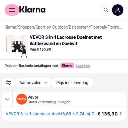
Voor shoppers
Voor bedrijven
Klarna
/
Shoppen
/
Sport en Outdoor
/
Balsporten
/
Floorball
/
Floorball Doelen
VEVOR 3-in-1 Lacrosse Doelnet met 
Achterwand en Doelwit
Prijs
€ 135,90
Probeer flexibele betalingen met
Leer hoe
Aanbevolen
Prijs incl. levering
Vevor
Gratis verzending
,
6 dagen
€ 135,90
VEVOR 3-in-1 Lacrosse-doel (3,66 x 2,74 m) Groot Lacrosse-net met achterstop en doel, snel en eenvoudig op te zetten rebounder-uitrusting voor in de achtertuin, trainingsnetten met stalen frame