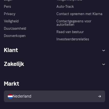
Pers
Auto-Track
Privacy
Contact opnemen met Klarna
Veiligheid
Contactgegevens voor
autoriteiten
Duurzaamheid
Raad van bestuur
Doorverkopen
Investeerdersrelaties
Klant
Hulp
Klachten
Zakelijk
Login
Onze belofte
Webwinkelsupport
Developers
De Klarna app
Privacyinstellingen
Zakelijke login
Operationele status
Markt
Winkeloverzicht
Je herroepingsrecht
Verkoop met Klarna
Platformen en partners
Kopersbescherming voor
consumenten
Nederland