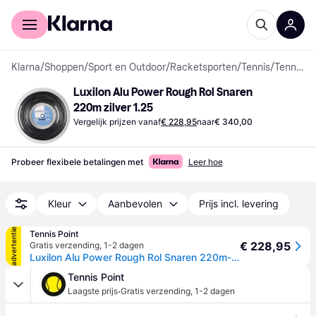
Voor shoppers
Voor bedrijven
Klarna
/
Shoppen
/
Sport en Outdoor
/
Racketsporten
/
Tennis
/
Tennisrackets
Luxilon Alu Power Rough Rol Snaren 
220m zilver 1.25
Vergelijk prijzen vanaf
€ 228,95
naar
€ 340,00
Probeer flexibele betalingen met
Leer hoe
Kleur
Aanbevolen
Prijs incl. levering
advertentie
Tennis Point
€ 228,95
Gratis verzending
,
1-2 dagen
Luxilon Alu Power Rough Rol Snaren 220m-Zilver - zilver
Tennis Point
·
Laagste prijs
Gratis verzending
,
1-2 dagen