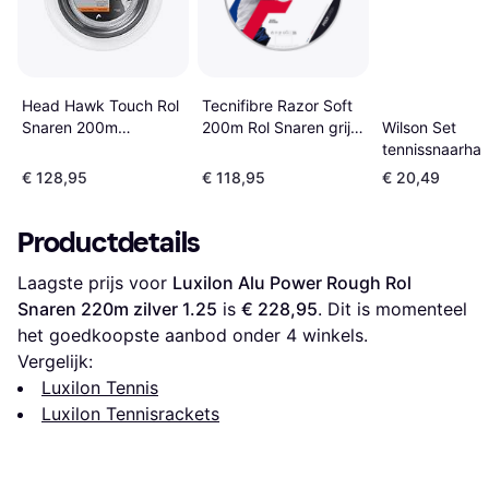
Head Hawk Touch Rol
Tecnifibre Razor Soft
Snaren 200m
200m Rol Snaren grijs
Wilson Set
antraciet
1.25
tennissnaarhas
NXT Blanc
€ 128,95
€ 118,95
€ 20,49
Productdetails
Laagste prijs voor 
Luxilon Alu Power Rough Rol 
Snaren 220m zilver 1.25
 is 
€ 228,95
. Dit is momenteel 
het goedkoopste aanbod onder 
4
 winkels.
Vergelijk:
Luxilon Tennis
Luxilon Tennisrackets