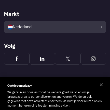
Webwinkelsupport
Developers
De Klarna app
Privacyinstellingen
Zakelijke login
Operationele status
Markt
Winkeloverzicht
Je herroepingsrecht
Verkoop met Klarna
Platformen en partners
Kopersbescherming voor
consumenten
Nederland
Volg
Cookies en privacy
Wij gebruiken cookies zodat de website goed werkt en om je
browsegedrag te personaliseren en analyseren. We delen ook
gegevens met onze advertentiepartners. Je kunt je voorkeuren op elk
moment beheren of je toestemming intrekken.