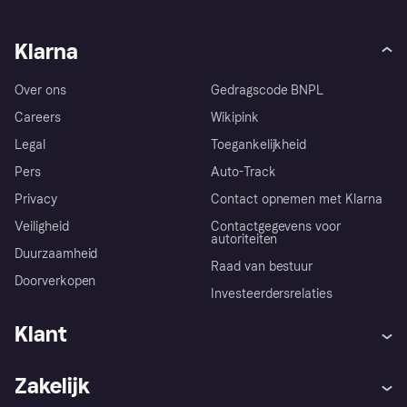
Klarna
Over ons
Gedragscode BNPL
Careers
Wikipink
Legal
Toegankelijkheid
Pers
Auto-Track
Privacy
Contact opnemen met Klarna
Veiligheid
Contactgegevens voor
autoriteiten
Duurzaamheid
Raad van bestuur
Doorverkopen
Investeerdersrelaties
Klant
Hulp
Klachten
Zakelijk
Login
Onze belofte