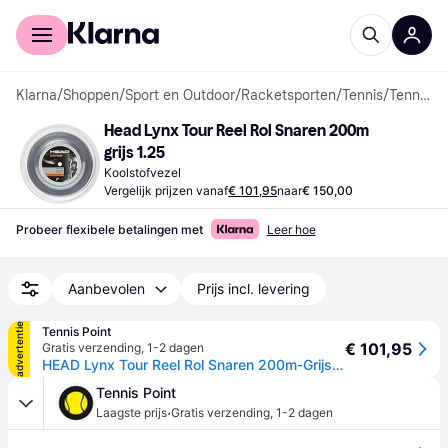
Voor shoppers
Voor bedrijven
Klarna
/
Shoppen
/
Sport en Outdoor
/
Racketsporten
/
Tennis
/
Tennisrackets
Head Lynx Tour Reel Rol Snaren 200m 
grijs 1.25
Koolstofvezel
Vergelijk prijzen vanaf
€ 101,95
naar
€ 150,00
Probeer flexibele betalingen met
Leer hoe
Aanbevolen
Prijs incl. levering
advertentie
Tennis Point
€ 101,95
Gratis verzending
,
1-2 dagen
HEAD Lynx Tour Reel Rol Snaren 200m-Grijs - grijs
Tennis Point
·
Laagste prijs
Gratis verzending
,
1-2 dagen