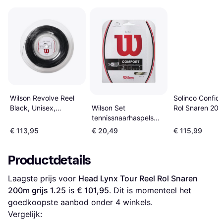
Wilson Revolve Reel
Solinco Confide
Black, Unisex,
Rol Snaren 20
Wilson Set
Apparatuur, snaren,
zwart 1.20
tennissnaarhaspels
Tennis, 1,30 mm
NXT Blanc
€ 113,95
€ 20,49
€ 115,99
Productdetails
Laagste prijs voor 
Head Lynx Tour Reel Rol Snaren 
200m grijs 1.25
 is 
€ 101,95
. Dit is momenteel het 
goedkoopste aanbod onder 
4
 winkels.
Vergelijk: