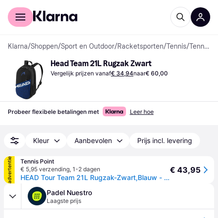
Voor shoppers
Voor bedrijven
Klarna
/
Shoppen
/
Sport en Outdoor
/
Racketsporten
/
Tennis
/
Tennistassen en Hoezen
Head Team 21L Rugzak Zwart
Vergelijk prijzen vanaf
€ 34,94
naar
€ 60,00
Probeer flexibele betalingen met
Leer hoe
Kleur
Aanbevolen
Prijs incl. levering
advertentie
Tennis Point
€ 43,95
€ 5,95 verzending
,
1-2 dagen
HEAD Tour Team 21L Rugzak-Zwart,Blauw - zwart
Padel Nuestro
Laagste prijs