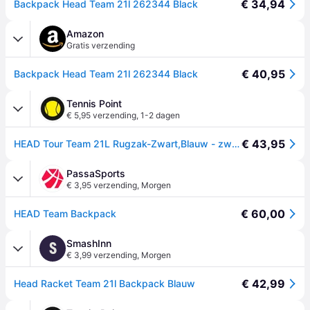
€ 34,94
Backpack Head Team 21l 262344 Black
Amazon
Gratis verzending
€ 40,95
Backpack Head Team 21l 262344 Black
Tennis Point
€ 5,95 verzending
,
1-2 dagen
€ 43,95
HEAD Tour Team 21L Rugzak-Zwart,Blauw - zwart
PassaSports
€ 3,95 verzending
,
Morgen
€ 60,00
HEAD Team Backpack
SmashInn
S
€ 3,99 verzending
,
Morgen
€ 42,99
Head Racket Team 21l Backpack Blauw