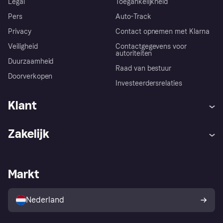
Legal
Toegankelijkheid
Pers
Auto-Track
Privacy
Contact opnemen met Klarna
Veiligheid
Contactgegevens voor
autoriteiten
Duurzaamheid
Raad van bestuur
Doorverkopen
Investeerdersrelaties
Klant
Hulp
Klachten
Zakelijk
Login
Onze belofte
Webwinkelsupport
Developers
De Klarna app
Privacyinstellingen
Zakelijke login
Operationele status
Markt
Winkeloverzicht
Je herroepingsrecht
Verkoop met Klarna
Platformen en partners
Kopersbescherming voor
consumenten
Nederland