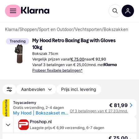
Voor shoppers
Voor bedrijven
Klarna
/
Shoppen
/
Sport en Outdoor
/
Vechtsporten
/
Bokszakken
My Hood Retro Boxing Bag with Gloves 
Trending
10kg
Bokszak 75cm
Vergelijk prijzen vanaf
€ 75,00
naar
€ 92,90
Vanaf 3 betalingen van € 25,00/mnd. met
Probeer flexibele betalingen*
Aanbevolen
Prijs incl. levering
advertentie
Toyacademy
€ 81,99
Gratis verzending
,
2-4 dagen
Of 3 betalingen van € 27,33/mnd.
My Hood | Bokszakset met handschoenen 10 kg - retro
Proshop.nl
·
Laagste prijs
€ 6,99 verzending
,
6-7 dagen
€ 75,00