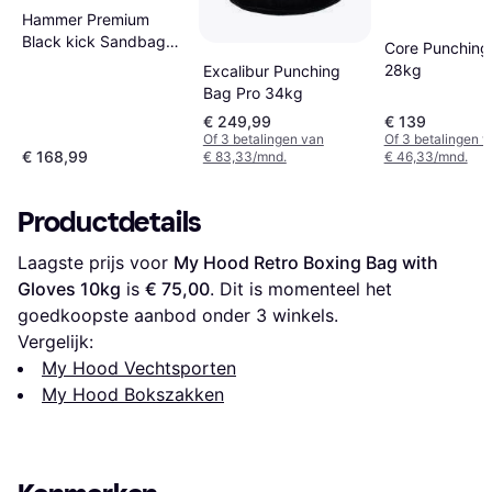
Hammer Premium
Black kick Sandbag
Core Punching
34kg
28kg
Excalibur Punching
Bag Pro 34kg
€ 249,99
€ 139
Of 3 betalingen van
Of 3 betalingen 
€ 168,99
€ 83,33/mnd.
€ 46,33/mnd.
Productdetails
Laagste prijs voor 
My Hood Retro Boxing Bag with 
Gloves 10kg
 is 
€ 75,00
. Dit is momenteel het 
goedkoopste aanbod onder 
3
 winkels.
Vergelijk:
My Hood Vechtsporten
My Hood Bokszakken