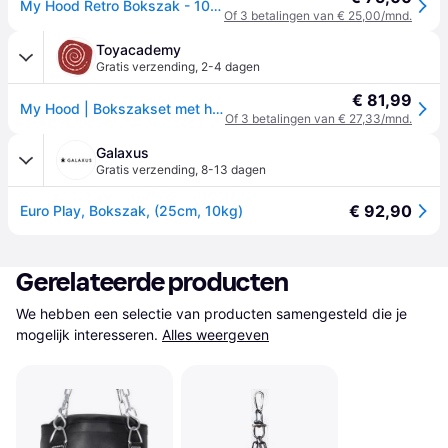
My Hood Retro Bokszak - 10 kg
Of 3 betalingen van € 25,00/mnd.
Toyacademy
Gratis verzending
,
2-4 dagen
€ 81,99
My Hood | Bokszakset met handschoenen 10 kg - retro
Of 3 betalingen van € 27,33/mnd.
Galaxus
Gratis verzending
,
8-13 dagen
€ 92,90
Euro Play, Bokszak, (25cm, 10kg)
Gerelateerde producten
We hebben een selectie van producten samengesteld die je 
mogelijk interesseren.
Alles weergeven