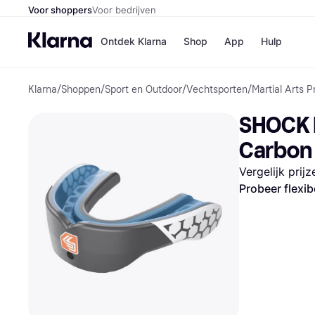
Voor shoppers
Voor bedrijven
Ontdek Klarna
Shop
App
Hulp
Klarna
/
Shoppen
/
Sport en Outdoor
/
Vechtsporten
/
Martial Arts P
Winkels
Media
B
SHOCK 
Bol
B
Booki
B
Carbon 
H&M
B
Kruidv
Vergelijk prij
Probeer flexib
Winkelove