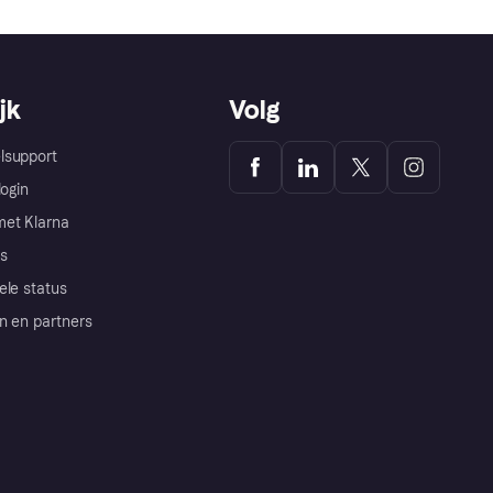
jk
Volg
lsupport
login
et Klarna
s
ele status
n en partners