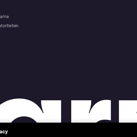
arna
toriteiten
vacy