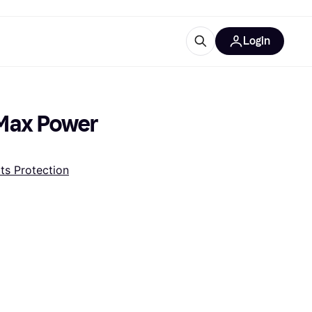
Login
trustingen
IM
ax Power 
rts Protection
gorieën