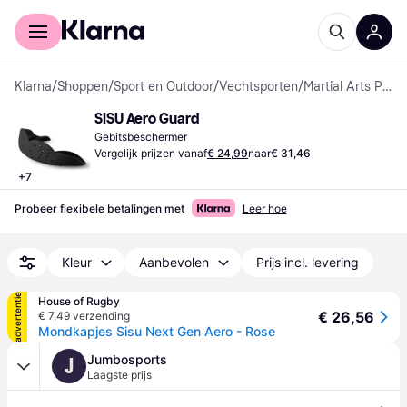
Voor shoppers
Voor bedrijven
Klarna
/
Shoppen
/
Sport en Outdoor
/
Vechtsporten
/
Martial Arts Protection
SISU Aero Guard
Gebitsbeschermer
Vergelijk prijzen vanaf
€ 24,99
naar
€ 31,46
+
7
Probeer flexibele betalingen met
Leer hoe
Kleur
Aanbevolen
Prijs incl. levering
advertentie
House of Rugby
€ 26,56
€ 7,49 verzending
Mondkapjes Sisu Next Gen Aero - Rose
Jumbosports
J
Laagste prijs