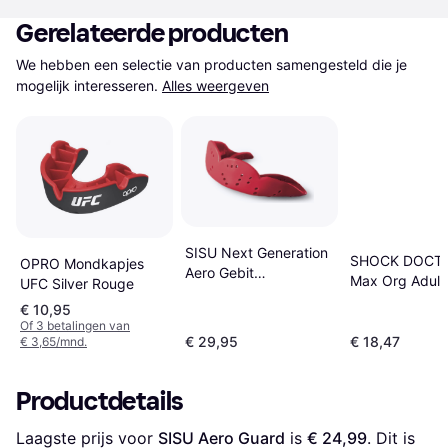
Gerelateerde producten
We hebben een selectie van producten samengesteld die je 
mogelijk interesseren.
Alles weergeven
SISU Next Generation
SHOCK DOCTO
OPRO Mondkapjes
Aero Gebit
Max Org Adult
UFC Silver Rouge
Beschermer
€ 10,95
Of 3 betalingen van
€ 29,95
€ 18,47
€ 3,65/mnd.
Productdetails
Laagste prijs voor 
SISU Aero Guard
 is 
€ 24,99
. Dit is 