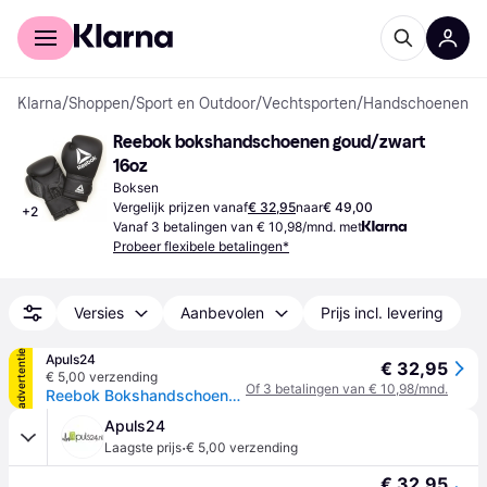
Voor shoppers
Voor bedrijven
Klarna
/
Shoppen
/
Sport en Outdoor
/
Vechtsporten
/
Handschoenen
Reebok bokshandschoenen goud/zwart 
16oz
Boksen
Vergelijk prijzen vanaf
€ 32,95
naar
€ 49,00
+
2
Vanaf 3 betalingen van € 10,98/mnd. met
Probeer flexibele betalingen*
Versies
Aanbevolen
Prijs incl. levering
advertentie
Apuls24
€ 32,95
€ 5,00 verzending
Of 3 betalingen van € 10,98/mnd.
Reebok Bokshandschoenen Beginner - Zwart 14 oz
Apuls24
·
Laagste prijs
€ 5,00 verzending
€ 32,95