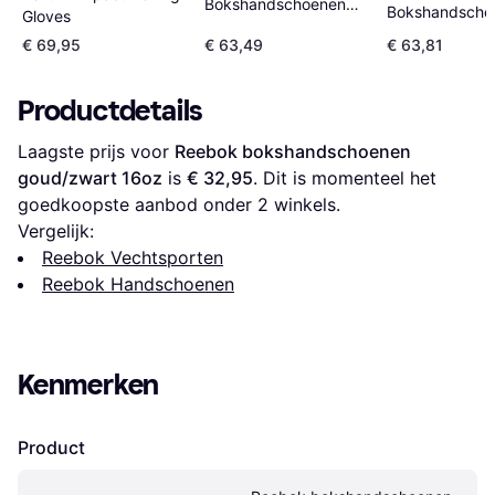
Bokshandschoenen
Bokshandscho
Gloves
Benlee Fighter Rouge
Fighter Noir
€ 69,95
€ 63,49
€ 63,81
Productdetails
Laagste prijs voor 
Reebok bokshandschoenen 
goud/zwart 16oz
 is 
€ 32,95
. Dit is momenteel het 
goedkoopste aanbod onder 
2
 winkels.
Vergelijk:
Reebok Vechtsporten
Reebok Handschoenen
Kenmerken
Product