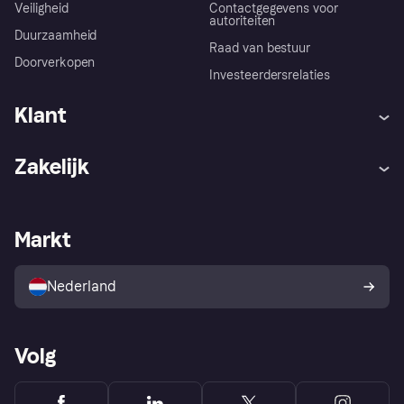
Veiligheid
Contactgegevens voor
autoriteiten
Duurzaamheid
Raad van bestuur
Doorverkopen
Investeerdersrelaties
Klant
Hulp
Klachten
Zakelijk
Login
Onze belofte
Webwinkelsupport
Developers
De Klarna app
Privacyinstellingen
Zakelijke login
Operationele status
Markt
Winkeloverzicht
Je herroepingsrecht
Verkoop met Klarna
Platformen en partners
Kopersbescherming voor
consumenten
Nederland
Volg