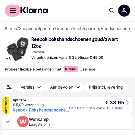
Voor shoppers
Voor bedrijven
Klarna
/
Shoppen
/
Sport en Outdoor
/
Vechtsporten
/
Handschoenen
Reebok bokshandschoenen goud/zwart 
12oz
Boksen
Vergelijk prijzen vanaf
€ 32,95
naar
€ 49,00
+
3
Probeer flexibele betalingen met
Leer hoe
Versies
Aanbevolen
Prijs incl. levering
advertentie
Apuls24
€ 33,95
€ 5,00 verzending
Of 3 betalingen van € 11,31/mnd.
Reebok Bokshandschoenen Beginner - Zwart 12 oz
Wehkamp
Laagste prijs