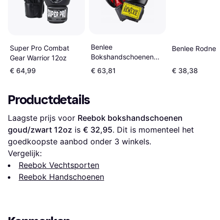
Benlee
Super Pro Combat
Benlee Rodney
Bokshandschoenen
Gear Warrior 12oz
Fighter Noir
€ 64,99
€ 63,81
€ 38,38
Productdetails
Laagste prijs voor 
Reebok bokshandschoenen 
goud/zwart 12oz
 is 
€ 32,95
. Dit is momenteel het 
goedkoopste aanbod onder 
3
 winkels.
Vergelijk:
Reebok Vechtsporten
Reebok Handschoenen