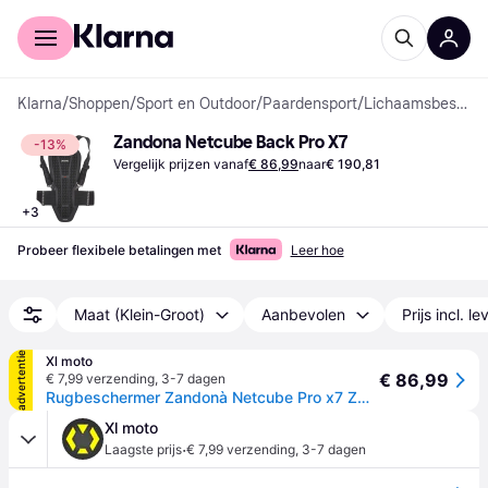
Voor shoppers
Voor bedrijven
Klarna
/
Shoppen
/
Sport en Outdoor
/
Paardensport
/
Lichaamsbeschermers
Zandona Netcube Back Pro X7
-13%
Vergelijk prijzen vanaf
€ 86,99
naar
€ 190,81
+
3
Probeer flexibele betalingen met
Leer hoe
Maat (Klein-Groot)
Aanbevolen
Prijs incl. l
advertentie
Xl moto
€ 86,99
€ 7,99 verzending
,
3-7 dagen
Rugbeschermer Zandonà Netcube Pro x7 Zwart ZwartXL
Xl moto
·
Laagste prijs
€ 7,99 verzending
,
3-7 dagen