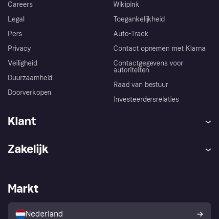
Careers
Wikipink
Legal
Toegankelijkheid
Pers
Auto-Track
Privacy
Contact opnemen met Klarna
Veiligheid
Contactgegevens voor
autoriteiten
Duurzaamheid
Raad van bestuur
Doorverkopen
Investeerdersrelaties
Klant
Hulp
Klachten
Zakelijk
Login
Onze belofte
Webwinkelsupport
Developers
De Klarna app
Privacyinstellingen
Zakelijke login
Operationele status
Markt
Winkeloverzicht
Je herroepingsrecht
Verkoop met Klarna
Platformen en partners
Kopersbescherming voor
consumenten
Nederland