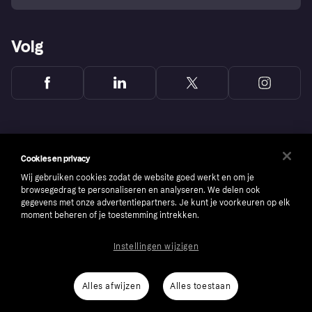
Volg
Cookies en privacy
Wij gebruiken cookies zodat de website goed werkt en om je
browsegedrag te personaliseren en analyseren. We delen ook
gegevens met onze advertentiepartners. Je kunt je voorkeuren op elk
moment beheren of je toestemming intrekken.
Instellingen wijzigen
Copyright © 2005-2026 Klarna Bank AB (publ). Headquarters: Stockholm, Sweden. All
rights reserved. Klarna Bank AB (publ). Sveavägen 46, 111 34 Stockholm. Organization
number: 556737-0431
Alles afwijzen
Alles toestaan
Cookies
Klarna.com