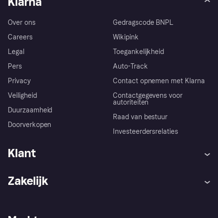
Klarna
Over ons
Gedragscode BNPL
Careers
Wikipink
Legal
Toegankelijkheid
Pers
Auto-Track
Privacy
Contact opnemen met Klarna
Veiligheid
Contactgegevens voor
autoriteiten
Duurzaamheid
Raad van bestuur
Doorverkopen
Investeerdersrelaties
Klant
Hulp
Klachten
Zakelijk
Login
Onze belofte
Webwinkelsupport
Developers
De Klarna app
Privacyinstellingen
Zakelijke login
Operationele status
Winkeloverzicht
Je herroepingsrecht