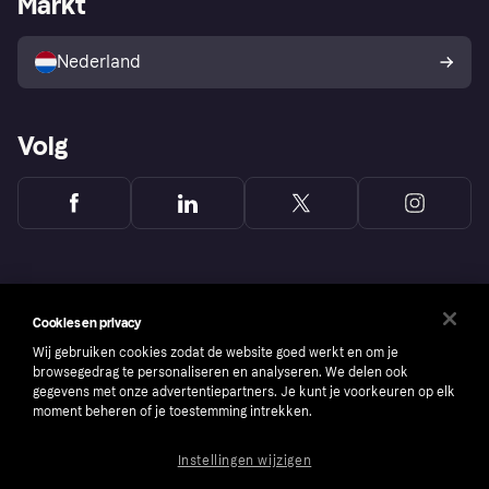
Markt
Verkoop met Klarna
Platformen en partners
Kopersbescherming voor
consumenten
Nederland
Volg
Cookies en privacy
Wij gebruiken cookies zodat de website goed werkt en om je
browsegedrag te personaliseren en analyseren. We delen ook
gegevens met onze advertentiepartners. Je kunt je voorkeuren op elk
moment beheren of je toestemming intrekken.
Instellingen wijzigen
Copyright © 2005-2026 Klarna Bank AB (publ). Headquarters: Stockholm, Sweden. All