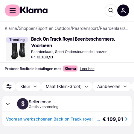
Voor shoppers
Voor bedrijven
Klarna
/
Shoppen
/
Sport en Outdoor
/
Paardensport
/
Paardenlaarzen
Back On Track Royal Beenbeschermers, 
Trending
Voorbeen
Paardenlaars, Sport Ondersteunende Laarzen
Prijs
€ 109,91
Probeer flexibele betalingen met
Leer hoe
Kleur
Maat (Klein-Groot)
Aanbevolen
Selleriemae
S
Gratis verzending
€ 109,91
Vooraan werkschoenen Back on Track royal - Noir