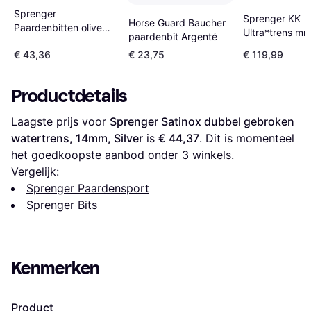
Sprenger
Sprenger KK
Horse Guard Baucher
Paardenbitten olive
Ultra*trens m
paardenbit Argenté
double brisure
€ 43,36
€ 23,75
€ 119,99
Argenté
Productdetails
Laagste prijs voor 
Sprenger Satinox dubbel gebroken 
watertrens, 14mm, Silver
 is 
€ 44,37
. Dit is momenteel 
het goedkoopste aanbod onder 
3
 winkels.
Vergelijk:
Sprenger Paardensport
Sprenger Bits
Kenmerken
Product