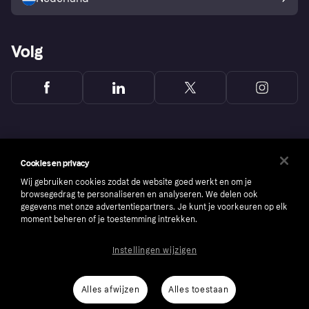
Volg
Cookies en privacy
Wij gebruiken cookies zodat de website goed werkt en om je
browsegedrag te personaliseren en analyseren. We delen ook
gegevens met onze advertentiepartners. Je kunt je voorkeuren op elk
moment beheren of je toestemming intrekken.
Instellingen wijzigen
Copyright © 2005-2026 Klarna Bank AB (publ). Headquarters: Stockholm, Sweden. All
rights reserved. Klarna Bank AB (publ). Sveavägen 46, 111 34 Stockholm. Organization
number: 556737-0431
Alles afwijzen
Alles toestaan
Cookies
Klarna.com