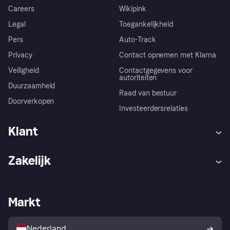
Careers
Wikipink
Legal
Toegankelijkheid
Pers
Auto-Track
Privacy
Contact opnemen met Klarna
Veiligheid
Contactgegevens voor
autoriteiten
Duurzaamheid
Raad van bestuur
Doorverkopen
Investeerdersrelaties
Klant
Hulp
Klachten
Zakelijk
Login
Onze belofte
Webwinkelsupport
Developers
De Klarna app
Privacyinstellingen
Zakelijke login
Operationele status
Markt
Winkeloverzicht
Je herroepingsrecht
Verkoop met Klarna
Platformen en partners
Kopersbescherming voor
consumenten
Nederland