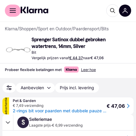
Voor shoppers
Voor bedrijven
Klarna
/
Shoppen
/
Sport en Outdoor
/
Paardensport
/
Bits
Sprenger Satinox dubbel gebroken 
watertrens, 14mm, Silver
Bit
Vergelijk prijzen vanaf
€ 44,37
naar
€ 47,06
Probeer flexibele betalingen met
Leer hoe
Aanbevolen
Prijs incl. levering
advertentie
Pet & Garden
€ 47,06
€ 7,49 verzending
2-rings bit voor paarden met dubbele pauze Sprenger Satinox - Argenté
Selleriemae
S
·
Laagste prijs
€ 6,99 verzending