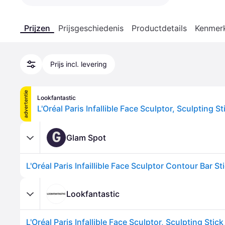
Prijzen
Prijsgeschiedenis
Productdetails
Kenmer
Prijs incl. levering
advertentie
Lookfantastic
G
Glam Spot
L'Oréal Paris Infaillible Face Sculptor Contour Bar S
Lookfantastic