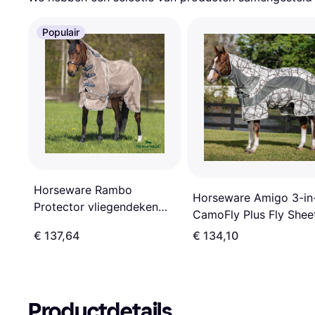
Populair
Horseware Rambo
Horseware Amigo 3-in
Protector vliegendeken
CamoFly Plus Fly Shee
met afneembare hals
Gris
€ 137,64
€ 134,10
Productdetails