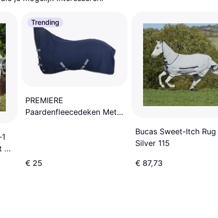
Trending
PREMIERE
Paardenfleecedeken Met
Hals All Year - Bleu
Bucas Sweet-Itch Rug
-1
Silver 115
t -
€ 25
€ 87,73