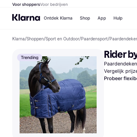
Voor shoppers
Voor bedrijven
Ontdek Klarna
Shop
App
Hulp
Klarna
/
Shoppen
/
Sport en Outdoor
/
Paardensport
/
Paardendeke
Winkels
Media
B
Rider b
Bol
B
Trending
Booki
B
Paardendeken
H&M
B
Kruidv
Vergelijk prij
Probeer flexib
Winkelove