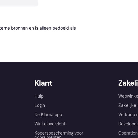
erne bronnen en is alleen bedoeld als 
Klant
Zakeli
Hulp
Webwinke
Login
Zakelijke 
De Klarna app
Verkoop m
Winkeloverzicht
Developer
Kopersbescherming voor
Operation
consumenten