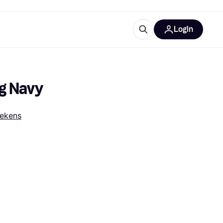
Login
trustingen
IM
0g Navy
ekens
gorieën