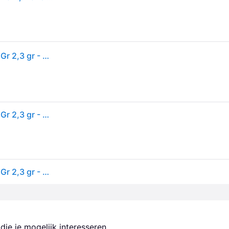
Infaillible Face Sculptor Contour Bar Stick #dark 2.3 Gr 2,3 gr - One Size
Infaillible Face Sculptor Contour Bar Stick #dark 2.3 Gr 2,3 gr - One Size
Infaillible Face Sculptor Contour Bar Stick #dark 2.3 Gr 2,3 gr - One Size
ie je mogelijk interesseren.