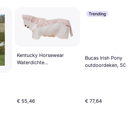
Trending
Kentucky Horsewear
Bucas Irish Pony
Waterdichte
outdoordeken, 50g,
Paardendeken Combo
Black/Gold
Comfort - Beige
€ 55,46
€ 77,64