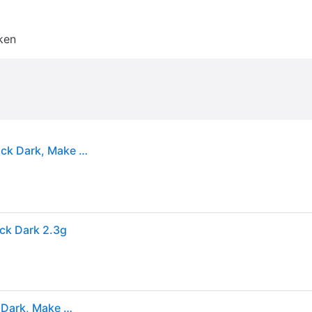
ken
L'Oréal Paris Infallible Face Sculptor, Sculpting Stick Dark, Make Up, Transfer Proof, Ease & Precision, 24H Wear - Dark
tick Dark 2.3g
L'Oréal Paris Infallible Face Sculptor, Sculpting Stick Dark, Make Up, Transfer Proof, Ease & Precision, 24H Wear - Dark