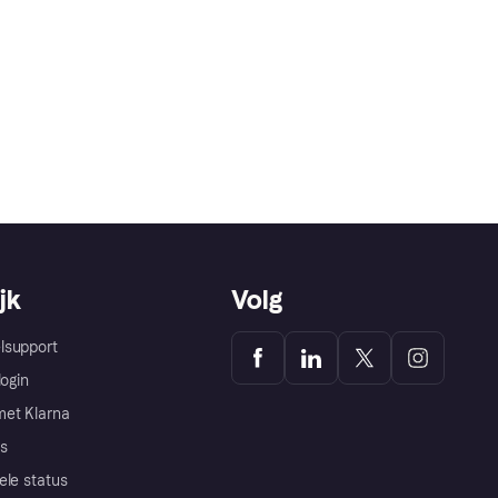
jk
Volg
lsupport
login
et Klarna
s
ele status