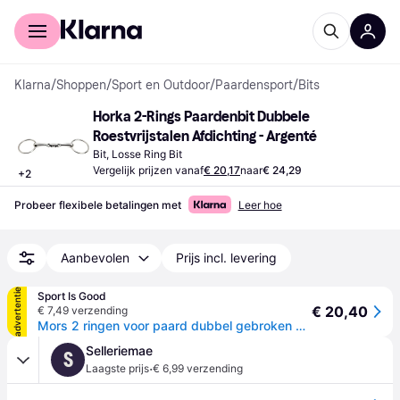
Voor shoppers
Voor bedrijven
Klarna
/
Shoppen
/
Sport en Outdoor
/
Paardensport
/
Bits
Horka 2-Rings Paardenbit Dubbele 
Roestvrijstalen Afdichting - Argenté
Bit, Losse Ring Bit
Vergelijk prijzen vanaf
€ 20,17
naar
€ 24,29
+
2
Probeer flexibele betalingen met
Leer hoe
Aanbevolen
Prijs incl. levering
advertentie
Sport Is Good
€ 20,40
€ 7,49 verzending
Mors 2 ringen voor paard dubbel gebroken RVS HORKA - Argenté
Selleriemae
S
·
Laagste prijs
€ 6,99 verzending