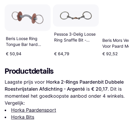
Pessoa 3-Delig Loose
Beris Loose Ring
Ring Snaffle Bit -
Beris Mors Ver
Tongue Bar hard
Zilver
Voor Paard Me
Gray/Silver/Brown
Tongbrug Zacht
€ 50,94
€ 64,79
€ 92,52
Productdetails
Laagste prijs voor 
Horka 2-Rings Paardenbit Dubbele 
Roestvrijstalen Afdichting - Argenté
 is 
€ 20,17
. Dit is 
momenteel het goedkoopste aanbod onder 
4
 winkels.
Vergelijk:
Horka Paardensport
Horka Bits