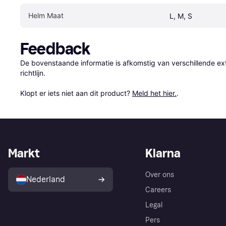
Helm Maat
L, M, S
Feedback
De bovenstaande informatie is afkomstig van verschillende ext
richtlijn.

Klopt er iets niet aan dit product? 
Meld het hier.
.
Markt
Klarna
Over ons
Nederland
Careers
Legal
Pers