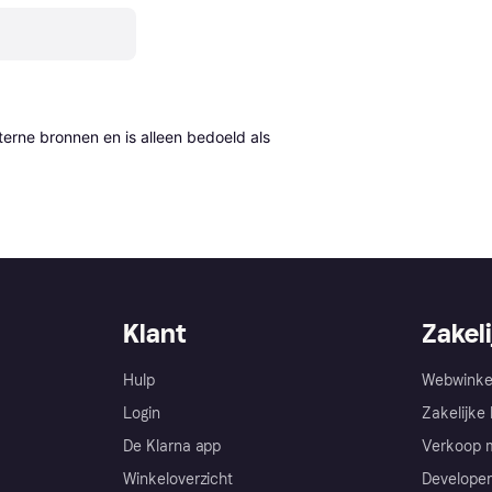
erne bronnen en is alleen bedoeld als 
Klant
Zakeli
Hulp
Webwinke
Login
Zakelijke 
De Klarna app
Verkoop m
Winkeloverzicht
Developer