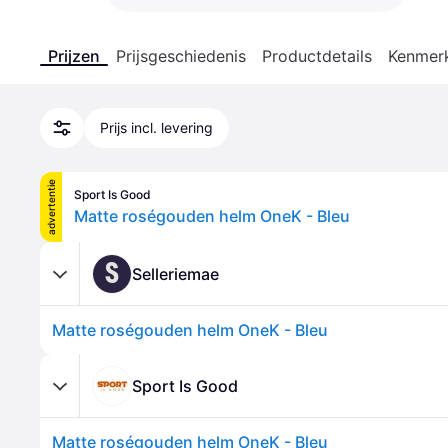
Prijzen
Prijsgeschiedenis
Productdetails
Kenmer
Prijs incl. levering
advertentie
Sport Is Good
Matte roségouden helm OneK - Bleu
S
Selleriemae
Matte roségouden helm OneK - Bleu
Sport Is Good
Matte roségouden helm OneK - Bleu