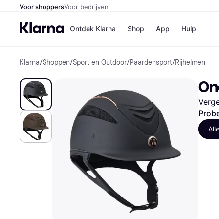
Voor shoppers
Voor bedrijven
Ontdek Klarna
Shop
App
Hulp
Klarna
/
Shoppen
/
Sport en Outdoor
/
Paardensport
/
Rijhelmen
Winkels
Media
B
On
Bol
B
Booki
B
Verge
H&M
B
Kruidv
Probe
All
Winkelove