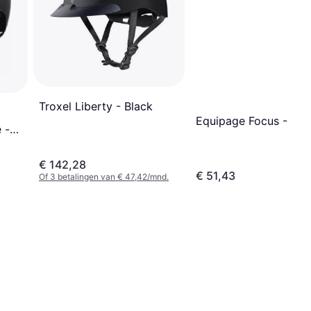
Troxel Liberty - Black
Equipage Focus - Bla
 -
€ 142,28
€ 51,43
Of 3 betalingen van € 47,42/mnd.