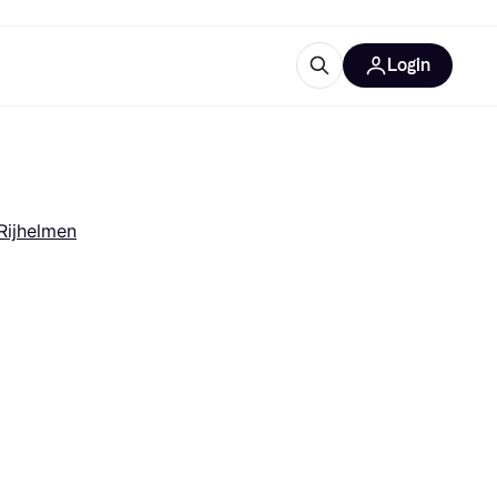
Login
trustingen
IM
Rijhelmen
gorieën