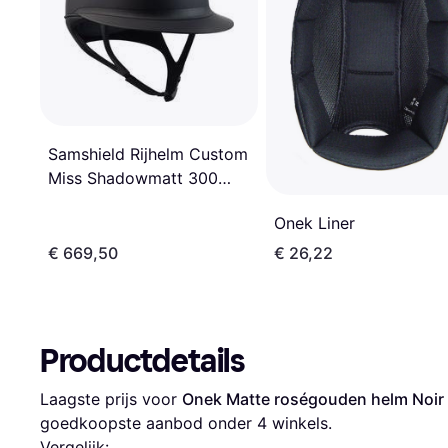
Samshield Rijhelm Custom
Miss Shadowmatt 300
Swarovski 2.0 Noir
Onek Liner
€ 669,50
€ 26,22
Productdetails
Laagste prijs voor 
Onek Matte roségouden helm Noir
goedkoopste aanbod onder 
4
 winkels.
Vergelijk: