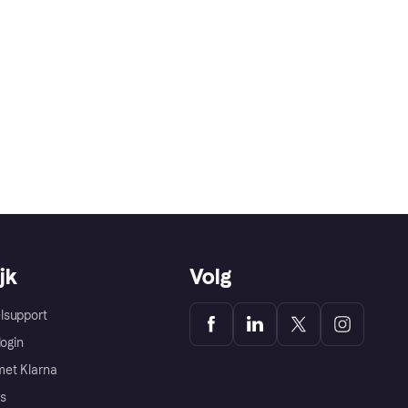
jk
Volg
lsupport
login
et Klarna
s