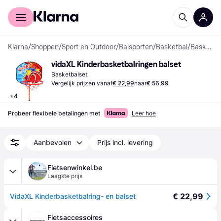
Voor shoppers
Voor bedrijven
Klarna
/
Shoppen
/
Sport en Outdoor
/
Balsporten
/
Basketbal
/
Basketbalsets
vidaXL Kinderbasketbalringen balset
Basketbalset
Vergelijk prijzen vanaf
€ 22,99
naar
€ 56,99
+
4
Probeer flexibele betalingen met
Leer hoe
Aanbevolen
Prijs incl. levering
Fietsenwinkel.be
Laagste prijs
€ 22,99
VidaXL Kinderbasketbalring- en balset
Fietsaccessoires