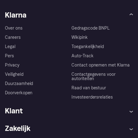
Klarna
Over ons
Gedragscode BNPL
Careers
Wikipink
Legal
Toegankelijkheid
Pers
Auto-Track
Privacy
Contact opnemen met Klarna
Veiligheid
Contactgegevens voor
autoriteiten
Duurzaamheid
Raad van bestuur
Doorverkopen
Investeerdersrelaties
Klant
Hulp
Klachten
Zakelijk
Login
Onze belofte