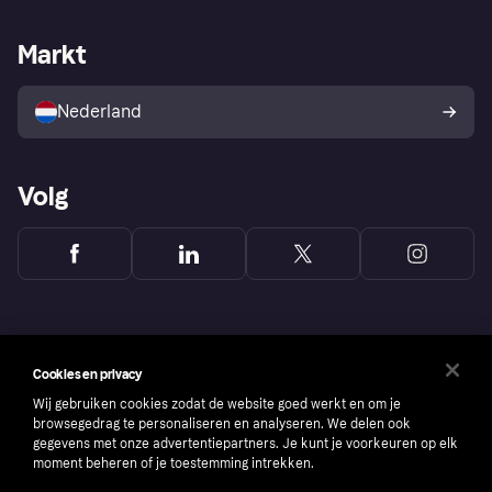
Webwinkelsupport
Developers
De Klarna app
Privacyinstellingen
Zakelijke login
Operationele status
Markt
Winkeloverzicht
Je herroepingsrecht
Verkoop met Klarna
Platformen en partners
Kopersbescherming voor
consumenten
Nederland
Volg
Cookies en privacy
Wij gebruiken cookies zodat de website goed werkt en om je
browsegedrag te personaliseren en analyseren. We delen ook
gegevens met onze advertentiepartners. Je kunt je voorkeuren op elk
moment beheren of je toestemming intrekken.