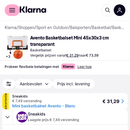
Voor shoppers
Voor bedrijven
Klarna
/
Shoppen
/
Sport en Outdoor
/
Balsporten
/
Basketbal
/
Basketbalsets
Avento Basketbalset Mini 45x30x3 cm 
transparant
Basketbalset
Vergelijk prijzen vanaf
€ 31,29
naar
€ 73,59
+
3
Probeer flexibele betalingen met
Leer hoe
Aanbevolen
Prijs incl. levering
advertentie
Sneakids
€ 31,29
€ 7,49 verzending
Mini basketbalnet Avento - Blanc
Sneakids
·
Laagste prijs
€ 7,49 verzending