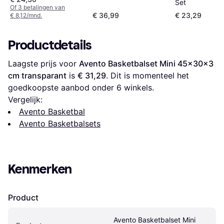
voor deur verstelbaar
Set
Of 3 betalingen van
€ 36,99
€ 23,29
€ 8,12/mnd.
Productdetails
Laagste prijs voor 
Avento Basketbalset Mini 45x30x3 
cm transparant
 is 
€ 31,29
. Dit is momenteel het 
goedkoopste aanbod onder 
6
 winkels.
Vergelijk:
Avento Basketbal
Avento Basketbalsets
Kenmerken
Product
Avento Basketbalset Mini 