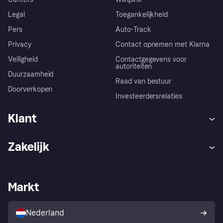
Legal
Toegankelijkheid
Pers
Auto-Track
Privacy
Contact opnemen met Klarna
Veiligheid
Contactgegevens voor
autoriteiten
Duurzaamheid
Raad van bestuur
Doorverkopen
Investeerdersrelaties
Klant
Hulp
Klachten
Zakelijk
Login
Onze belofte
Webwinkelsupport
Developers
De Klarna app
Privacyinstellingen
Zakelijke login
Operationele status
Markt
Winkeloverzicht
Je herroepingsrecht
Verkoop met Klarna
Platformen en partners
Kopersbescherming voor
consumenten
Nederland