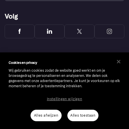
Volg
Cookies en privacy
Wij gebruiken cookies zodat de website goed werkt en om je
browsegedrag te personaliseren en analyseren. We delen ook
gegevens met onze advertentiepartners. Je kunt je voorkeuren op elk
moment beheren of je toestemming intrekken.
Instellingen wijzigen
Copyright © 2005-2026 Klarna Bank AB (publ). Headquarters: Stockholm, Sweden. All
rights reserved. Klarna Bank AB (publ). Sveavägen 46, 111 34 Stockholm. Organization
number: 556737-0431
Alles afwijzen
Alles toestaan
Cookies
Klarna.com