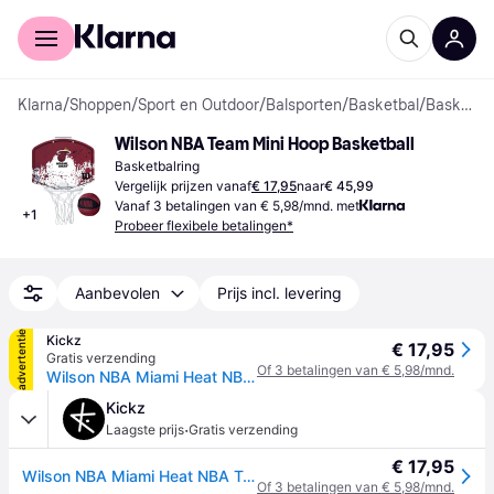
Voor shoppers
Voor bedrijven
Klarna
/
Shoppen
/
Sport en Outdoor
/
Balsporten
/
Basketbal
/
Basketbalringen
Wilson NBA Team Mini Hoop Basketball
Basketbalring
Vergelijk prijzen vanaf
€ 17,95
naar
€ 45,99
Vanaf 3 betalingen van € 5,98/mnd. met
+
1
Probeer flexibele betalingen*
Aanbevolen
Prijs incl. levering
advertentie
Kickz
€ 17,95
Gratis verzending
Of 3 betalingen van € 5,98/mnd.
Wilson NBA Miami Heat NBA Team Mini Hoop Miami Heat Basketbal Rood - red - 1SIZE
Kickz
·
Laagste prijs
Gratis verzending
€ 17,95
Wilson NBA Miami Heat NBA Team Mini Hoop Miami Heat Basketbal Rood - red - 1SIZE
Of 3 betalingen van € 5,98/mnd.