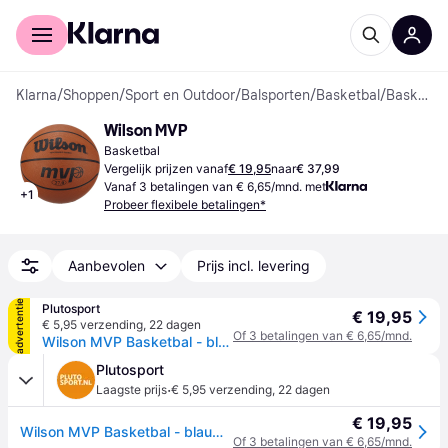
Voor shoppers
Voor bedrijven
Klarna
/
Shoppen
/
Sport en Outdoor
/
Balsporten
/
Basketbal
/
Basketballen
Wilson MVP
Basketbal
Vergelijk prijzen vanaf
€ 19,95
naar
€ 37,99
Vanaf 3 betalingen van € 6,65/mnd. met
+
1
Probeer flexibele betalingen*
Aanbevolen
Prijs incl. levering
advertentie
Plutosport
€ 19,95
€ 5,95 verzending
,
22 dagen
Of 3 betalingen van € 6,65/mnd.
Wilson MVP Basketbal - blauw - zwart - geel - 1 SIZE
Plutosport
·
Laagste prijs
€ 5,95 verzending
,
22 dagen
€ 19,95
Wilson MVP Basketbal - blauw - zwart - geel - 1 SIZE
Of 3 betalingen van € 6,65/mnd.