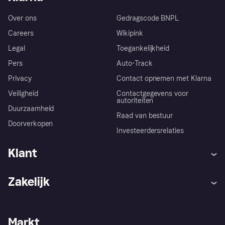
Over ons
Gedragscode BNPL
Careers
Wikipink
Legal
Toegankelijkheid
Pers
Auto-Track
Privacy
Contact opnemen met Klarna
Veiligheid
Contactgegevens voor
autoriteiten
Duurzaamheid
Raad van bestuur
Doorverkopen
Investeerdersrelaties
Klant
Hulp
Klachten
Zakelijk
Login
Onze belofte
Webwinkelsupport
Developers
De Klarna app
Privacyinstellingen
Zakelijke login
Operationele status
Markt
Winkeloverzicht
Je herroepingsrecht