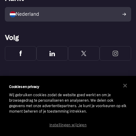
Verkoop met Klarna
Platformen en partners
Kopersbescherming voor
consumenten
Nederland
Volg
Cookies en privacy
Wij gebruiken cookies zodat de website goed werkt en om je
browsegedrag te personaliseren en analyseren. We delen ook
gegevens met onze advertentiepartners. Je kunt je voorkeuren op elk
moment beheren of je toestemming intrekken.
Instellingen wijzigen
Copyright © 2005-2026 Klarna Bank AB (publ). Headquarters: Stockholm, Sweden. All
rights reserved. Klarna Bank AB (publ). Sveavägen 46, 111 34 Stockholm. Organization