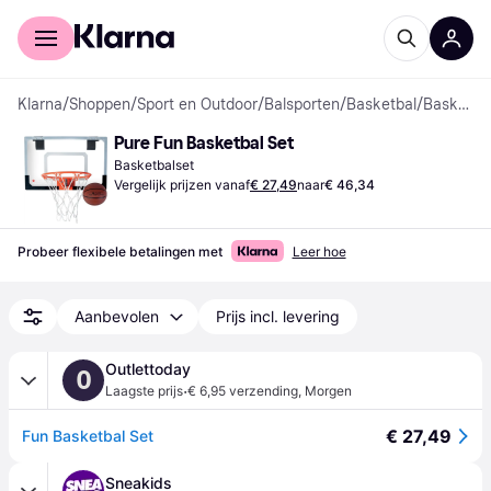
Voor shoppers
Voor bedrijven
Klarna
/
Shoppen
/
Sport en Outdoor
/
Balsporten
/
Basketbal
/
Basketbalsets
Pure Fun Basketbal Set
Basketbalset
Vergelijk prijzen vanaf
€ 27,49
naar
€ 46,34
Probeer flexibele betalingen met
Leer hoe
Aanbevolen
Prijs incl. levering
Outlettoday
O
·
Laagste prijs
€ 6,95 verzending
,
Morgen
€ 27,49
Fun Basketbal Set
Sneakids