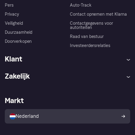
Pers
Auto-Track
Privacy
Contact opnemen met Klarna
Veiligheid
Contactgegevens voor
autoriteiten
Duurzaamheid
Raad van bestuur
Doorverkopen
Investeerdersrelaties
Klant
Hulp
Klachten
Zakelijk
Login
Onze belofte
Webwinkelsupport
Developers
De Klarna app
Privacyinstellingen
Zakelijke login
Operationele status
Markt
Winkeloverzicht
Je herroepingsrecht
Verkoop met Klarna
Platformen en partners
Kopersbescherming voor
consumenten
Nederland