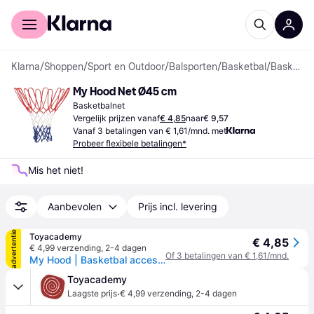
Voor shoppers
Voor bedrijven
Klarna
/
Shoppen
/
Sport en Outdoor
/
Balsporten
/
Basketbal
/
Basketbalnetten
My Hood Net Ø45 cm
Basketbalnet
Vergelijk prijzen vanaf
€ 4,85
naar
€ 9,57
Vanaf 3 betalingen van € 1,61/mnd. met
Probeer flexibele betalingen*
Mis het niet!
Aanbevolen
Prijs incl. levering
advertentie
Toyacademy
€ 4,85
€ 4,99 verzending
,
2-4 dagen
Of 3 betalingen van € 1,61/mnd.
My Hood | Basketbal access. - net voor ring
Toyacademy
·
Laagste prijs
€ 4,99 verzending
,
2-4 dagen