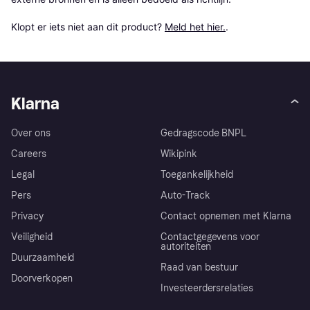
Klopt er iets niet aan dit product? 
Meld het hier.
.
Klarna
Over ons
Gedragscode BNPL
Careers
Wikipink
Legal
Toegankelijkheid
Pers
Auto-Track
Privacy
Contact opnemen met Klarna
Veiligheid
Contactgegevens voor
autoriteiten
Duurzaamheid
Raad van bestuur
Doorverkopen
Investeerdersrelaties