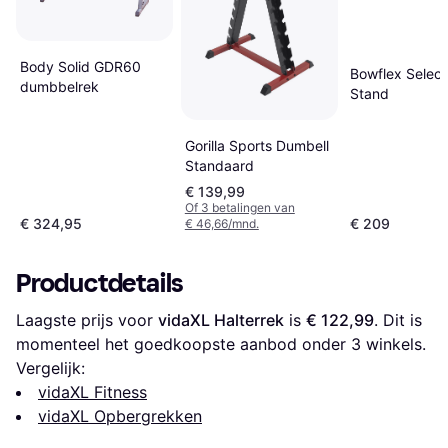
Body Solid GDR60
Bowflex Selec
dumbbelrek
Stand
Gorilla Sports Dumbell
Standaard
€ 139,99
Of 3 betalingen van
€ 324,95
€ 209
€ 46,66/mnd.
Productdetails
Laagste prijs voor 
vidaXL Halterrek
 is 
€ 122,99
. Dit is 
momenteel het goedkoopste aanbod onder 
3
 winkels.
Vergelijk:
vidaXL Fitness
vidaXL Opbergrekken