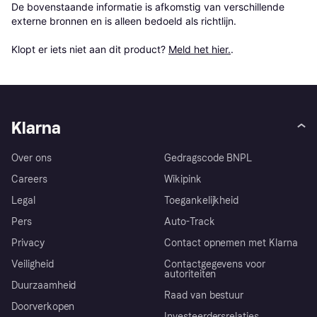
De bovenstaande informatie is afkomstig van verschillende 
externe bronnen en is alleen bedoeld als richtlijn.

Klopt er iets niet aan dit product? 
Meld het hier.
.
Klarna
Over ons
Gedragscode BNPL
Careers
Wikipink
Legal
Toegankelijkheid
Pers
Auto-Track
Privacy
Contact opnemen met Klarna
Veiligheid
Contactgegevens voor
autoriteiten
Duurzaamheid
Raad van bestuur
Doorverkopen
Investeerdersrelaties