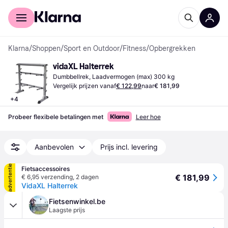
Voor shoppers
Voor bedrijven
Klarna
/
Shoppen
/
Sport en Outdoor
/
Fitness
/
Opbergrekken
vidaXL Halterrek
Dumbbellrek, Laadvermogen (max) 300 kg
Vergelijk prijzen vanaf
€ 122,99
naar
€ 181,99
+
4
Probeer flexibele betalingen met
Leer hoe
Aanbevolen
Prijs incl. levering
advertentie
Fietsaccessoires
€ 181,99
€ 6,95 verzending
,
2 dagen
VidaXL Halterrek
Fietsenwinkel.be
Laagste prijs