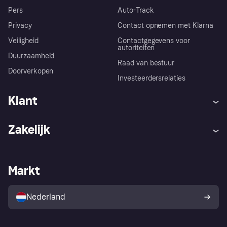
Pers
Auto-Track
Privacy
Contact opnemen met Klarna
Veiligheid
Contactgegevens voor
autoriteiten
Duurzaamheid
Raad van bestuur
Doorverkopen
Investeerdersrelaties
Klant
Hulp
Klachten
Zakelijk
Login
Onze belofte
Webwinkelsupport
Developers
De Klarna app
Privacyinstellingen
Zakelijke login
Operationele status
Markt
Winkeloverzicht
Je herroepingsrecht
Verkoop met Klarna
Platformen en partners
Kopersbescherming voor
consumenten
Nederland