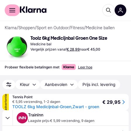
Voor shoppers
Voor bedrijven
Klarna
/
Shoppen
/
Sport en Outdoor
/
Fitness
/
Medicine ballen
Toolz 6kg Medicijnbal Groen One Size
Medicine bal
Vergelijk prijzen vanaf
€ 28,99
naar
€ 45,00
Probeer flexibele betalingen met
Leer hoe
Kleur
Aanbevolen
Prijs incl. levering
advertentie
Tennis Point
€ 29,95
€ 5,95 verzending
,
1-2 dagen
TOOLZ 6kg Medicijnbal-Groen,Zwart - groen
TrainInn
·
Laagste prijs
€ 5,99 verzending
,
9 dagen