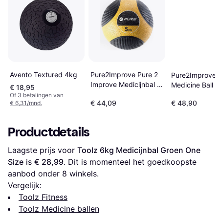
Pure2Improve Pure 2
Avento Textured 4kg
Pure2Improve
Improve Medicijnbal 5
Medicine Ball 
€ 18,95
Kg
Of 3 betalingen van
€ 44,09
€ 48,90
€ 6,31/mnd.
Productdetails
Laagste prijs voor 
Toolz 6kg Medicijnbal Groen One 
Size
 is 
€ 28,99
. Dit is momenteel het goedkoopste 
aanbod onder 
8
 winkels.
Vergelijk:
Toolz Fitness
Toolz Medicine ballen