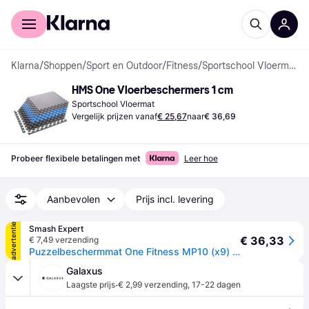
Voor shoppers
Voor bedrijven
Klarna
/
Shoppen
/
Sport en Outdoor
/
Fitness
/
Sportschool Vloermatten
HMS One Vloerbeschermers 1 cm
Sportschool Vloermat
Vergelijk prijzen vanaf
€ 25,67
naar
€ 36,69
Probeer flexibele betalingen met
Leer hoe
Aanbevolen
Prijs incl. levering
advertentie
Smash Expert
€ 36,33
€ 7,49 verzending
Puzzelbeschermmat One Fitness MP10 (x9) - Multicolore
Galaxus
·
Laagste prijs
€ 2,99 verzending
,
17-22 dagen