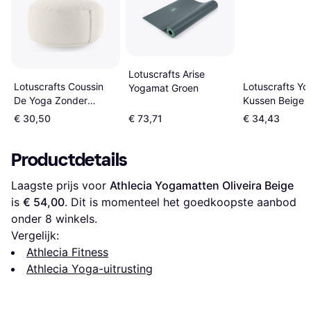
Lotuscrafts Arise
Lotuscrafts Yo
Lotuscrafts Coussin
Yogamat Groen
Kussen Beige
De Yoga Zonder
Borduurwerk Blanc
€ 30,50
€ 73,71
€ 34,43
Productdetails
Laagste prijs voor 
Athlecia Yogamatten Oliveira Beige
is 
€ 54,00
. Dit is momenteel het goedkoopste aanbod 
onder 
8
 winkels.
Vergelijk:
Athlecia Fitness
Athlecia Yoga-uitrusting