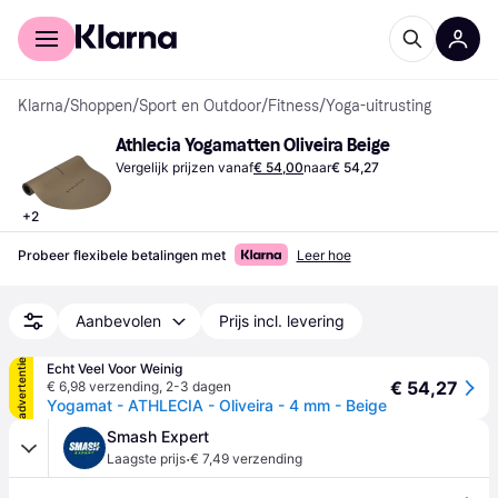
Voor shoppers
Voor bedrijven
Klarna
/
Shoppen
/
Sport en Outdoor
/
Fitness
/
Yoga-uitrusting
Athlecia Yogamatten Oliveira Beige
Vergelijk prijzen vanaf
€ 54,00
naar
€ 54,27
+
2
Probeer flexibele betalingen met
Leer hoe
Aanbevolen
Prijs incl. levering
advertentie
Echt Veel Voor Weinig
€ 54,27
€ 6,98 verzending
,
2-3 dagen
Yogamat - ATHLECIA - Oliveira - 4 mm - Beige
Smash Expert
·
Laagste prijs
€ 7,49 verzending