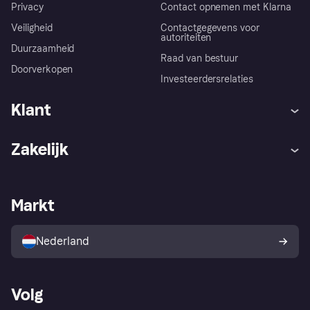
Privacy
Contact opnemen met Klarna
Veiligheid
Contactgegevens voor
autoriteiten
Duurzaamheid
Raad van bestuur
Doorverkopen
Investeerdersrelaties
Klant
Hulp
Klachten
Zakelijk
Login
Onze belofte
Webwinkelsupport
Developers
De Klarna app
Privacyinstellingen
Zakelijke login
Operationele status
Markt
Winkeloverzicht
Je herroepingsrecht
Verkoop met Klarna
Platformen en partners
Kopersbescherming voor
consumenten
Nederland
Volg