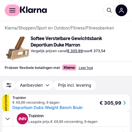
Voor shoppers
Voor bedrijven
Klarna
/
Shoppen
/
Sport en Outdoor
/
Fitness
/
Fitnessbanken
Softee Verstelbare Gewichtsbank 
Deportium Duke Marron
Vergelijk prijzen vanaf
€ 305,99
naar
€ 373,54
Probeer flexibele betalingen met
Leer hoe
Aanbevolen
Prijs incl. levering
advertentie
TrainInn
€ 305,99
€ 49,99 verzending
,
9 dagen
Deportium Duke Weight Bench Bruin
TrainInn
·
Laagste prijs
€ 49,99 verzending
,
9 dagen