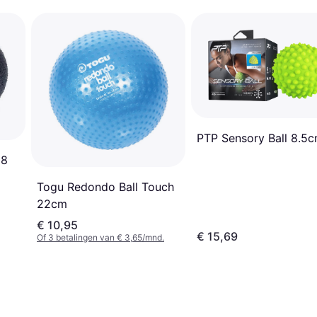
PTP Sensory Ball 8.5
08
Togu Redondo Ball Touch
22cm
€ 10,95
€ 15,69
Of 3 betalingen van € 3,65/mnd.