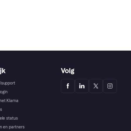
jk
Volg
lsupport
login
et Klarna
s
ele status
n en partners