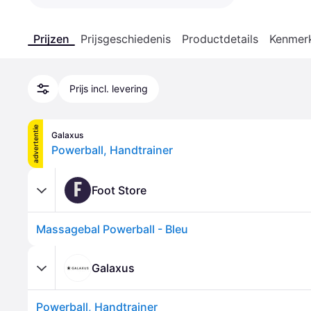
Prijzen
Prijsgeschiedenis
Productdetails
Kenmer
Prijs incl. levering
advertentie
Galaxus
Powerball, Handtrainer
F
Foot Store
Massagebal Powerball - Bleu
Galaxus
Powerball, Handtrainer