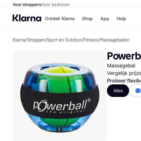
Voor shoppers
Voor bedrijven
Ontdek Klarna
Shop
App
Hulp
Klarna
/
Shoppen
/
Sport en Outdoor
/
Fitness
/
Massageballen
Winkels
Media
B
Powerba
Bol
B
Booki
B
Massagebal
H&M
B
Kruidv
Vergelijk prij
Probeer flexib
Alles
Winkelove