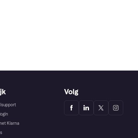
jk
Volg
lsupport
login
et Klarna
s