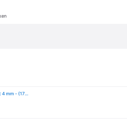
ken
Gaiam Yoga Mat Latex-Vrij PVC Pink Marrakesh Print 4 mm - (173 x 61 cm)