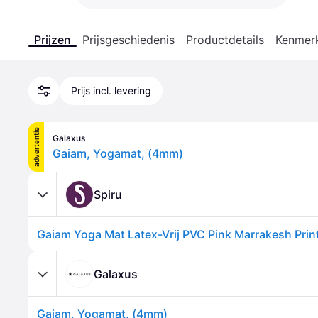
Prijzen
Prijsgeschiedenis
Productdetails
Kenmer
Prijs incl. levering
advertentie
Galaxus
Gaiam, Yogamat, (4mm)
Spiru
Galaxus
Gaiam, Yogamat, (4mm)