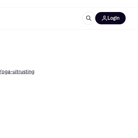
Login
trustingen
IM
Yoga-uitrusting
gorieën