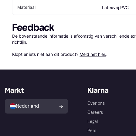
Materiaal
Latexvrij PVC
Feedback
De bovenstaande informatie is afkomstig van verschillende ext
richtlijn.

Klopt er iets niet aan dit product? 
Meld het hier.
.
Markt
Klarna
Over ons
Nederland
Careers
Legal
Pers