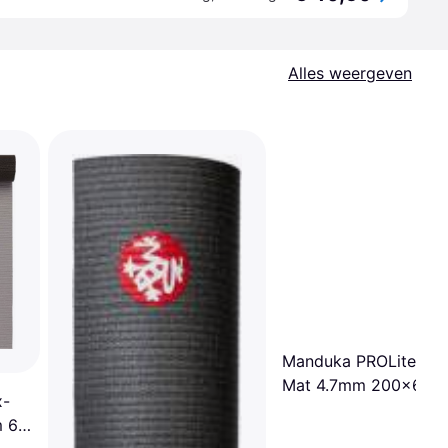
Alles weergeven
Manduka PROLite Yo
Mat 4.7mm 200x61c
x-
m 6