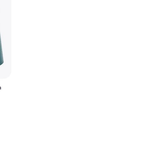
mm (173 x 61 cm)
a