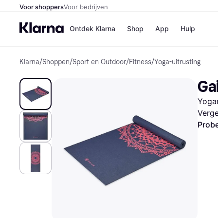
Voor shoppers
Voor bedrijven
Ontdek Klarna
Shop
App
Hulp
Klarna
/
Shoppen
/
Sport en Outdoor
/
Fitness
/
Yoga-uitrusting
Winkels
Media
B
Ga
Bol
B
Booki
B
Yogam
H&M
B
Kruidv
Verge
Probe
Winkelove