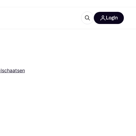
Login
trustingen
IM
lschaatsen
gorieën