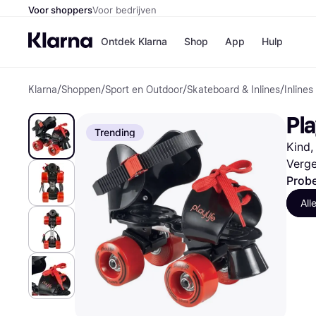
Voor shoppers
Voor bedrijven
Ontdek Klarna
Shop
App
Hulp
Klarna
/
Shoppen
/
Sport en Outdoor
/
Skateboard & Inlines
/
Inline
Winkels
Media
B
Pla
Bol
B
Trending
Booki
B
Kind,
H&M
B
Kruidv
Verge
Probe
All
Winkelove