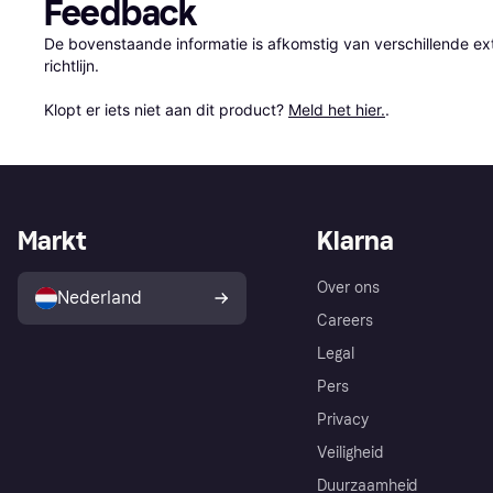
Feedback
De bovenstaande informatie is afkomstig van verschillende ext
richtlijn.

Klopt er iets niet aan dit product? 
Meld het hier.
.
Markt
Klarna
Over ons
Nederland
Careers
Legal
Pers
Privacy
Veiligheid
Duurzaamheid