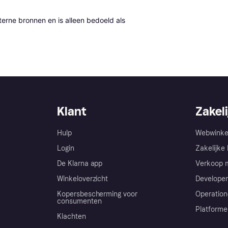
erne bronnen en is alleen bedoeld als 
Klant
Zakeli
Hulp
Webwinke
Login
Zakelijke 
De Klarna app
Verkoop m
Winkeloverzicht
Developer
Kopersbescherming voor
Operation
consumenten
Platforme
Klachten