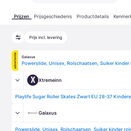
Prijzen
Prijsgeschiedenis
Productdetails
Kenmer
Prijs incl. levering
advertentie
Galaxus
X
Xtremeinn
Playlife Sugar Roller Skates Zwart EU 28-37 Kinder
Galaxus