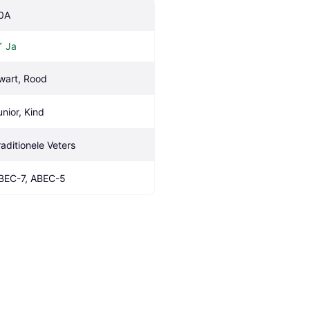
0A
Ja
wart, Rood
unior, Kind
raditionele Veters
BEC-7, ABEC-5