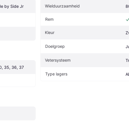
Wielduurzaamheid
de by Side Jr
8
Rem
Kleur
Z
Doelgroep
J
Vetersysteem
T
0, 35, 36, 37
Type lagers
A