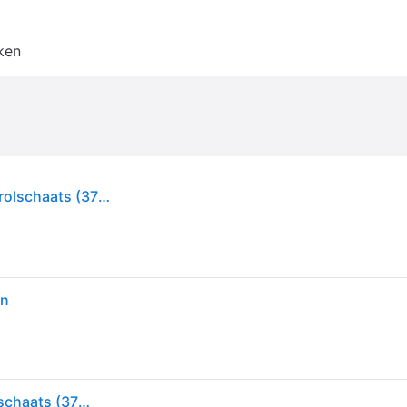
ken
Powerslide, Unisex, Rolschaatsen, Suiker kinder rolschaats (37), Zwart
en
Powerslide, Unisex, Rolschaatsen, Suiker kinder rolschaats (37), Zwart