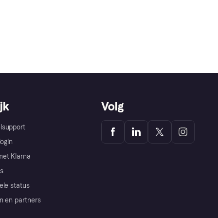
jk
Volg
lsupport
login
et Klarna
s
ele status
n en partners