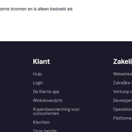
erne bronnen en is alleen bedoeld als 
Klant
Zakeli
Hulp
Webwinke
Login
Zakelijke 
De Klarna app
Verkoop m
Winkeloverzicht
Developer
Kopersbescherming voor
Operation
consumenten
Platforme
Klachten
Onze belofte