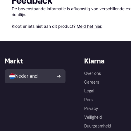
Feedback
De bovenstaande informatie is afkomstig van verschillende ext
richtlijn.

Klopt er iets niet aan dit product? 
Meld het hier.
.
Markt
Klarna
Over ons
Nederland
Careers
Legal
Pers
Privacy
Veiligheid
Duurzaamheid