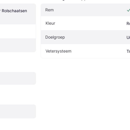
Rem
r Rolschaatsen 
Kleur
R
Doelgroep
U
Vetersysteem
T