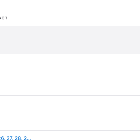
ken
Street Rider, Unisex, Rolschaatsen, Junior (24, 25, 26, 27, 28, 29, 30), Roze