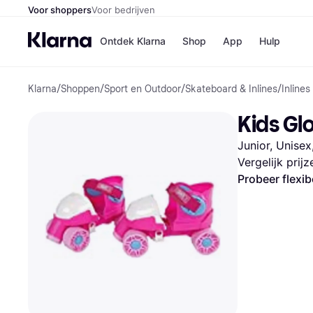
Voor shoppers
Voor bedrijven
Ontdek Klarna
Shop
App
Hulp
Klarna
/
Shoppen
/
Sport en Outdoor
/
Skateboard & Inlines
/
Inline
Winkels
Media
B
Kids Gl
Bol
B
Booki
B
Junior, Unisex
H&M
B
Kruidv
Vergelijk prij
Probeer flexib
Winkelove