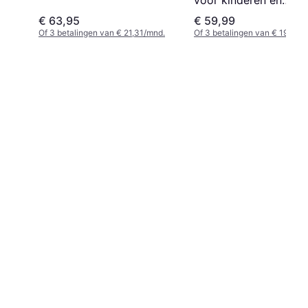
volwassenen quad ro
€ 63,95
€ 59,99
Of 3 betalingen van € 21,31/mnd.
Of 3 betalingen van € 19,99/