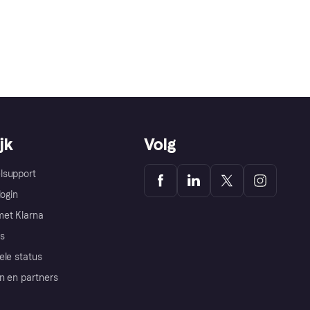
jk
Volg
lsupport
login
et Klarna
s
ele status
n en partners