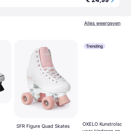
€ 24,99
Alles weergeven
Trending
OXELO Kunstrolschaa
SFR Figure Quad Skates
voor kinderen en