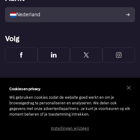
Verkoop met Klarna
Platformen en partners
Kopersbescherming voor
consumenten
Nederland
Volg
Cookies en privacy
Wij gebruiken cookies zodat de website goed werkt en om je
browsegedrag te personaliseren en analyseren. We delen ook
gegevens met onze advertentiepartners. Je kunt je voorkeuren op elk
moment beheren of je toestemming intrekken.
Instellingen wijzigen
Copyright © 2005-2026 Klarna Bank AB (publ). Headquarters: Stockholm, Sweden. All
rights reserved. Klarna Bank AB (publ). Sveavägen 46, 111 34 Stockholm. Organization