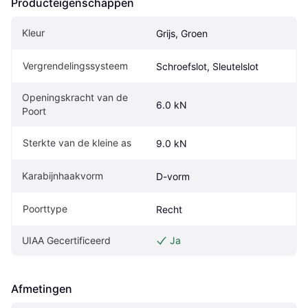
Producteigenschappen
Kleur
Grijs, Groen
Vergrendelingssysteem
Schroefslot, Sleutelslot
Openingskracht van de 
6.0 kN
Poort
Sterkte van de kleine as
9.0 kN
Karabijnhaakvorm
D-vorm
Poorttype
Recht
UIAA Gecertificeerd
Ja
Afmetingen