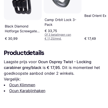
Beal Orient Ex
Camp Orbit Lock 3-
Pack
Black Diamond
€ 33,75
Hotforge Screwgate
Of 3 betalingen van
3-pack
€ 30,99
€ 17,49
€ 11,25/mnd.
Productdetails
Laagste prijs voor 
Ocun Osprey Twist - Locking 
carabiner grey/black
 is 
€ 17,95
. Dit is momenteel het 
goedkoopste aanbod onder 
2
 winkels.
Vergelijk:
Ocun Klimmen
Ocun Karabijnhaken