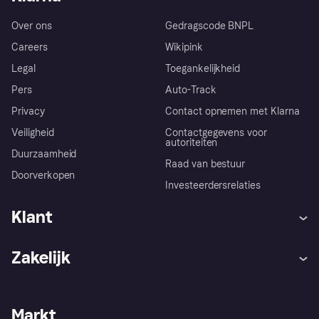
Over ons
Gedragscode BNPL
Careers
Wikipink
Legal
Toegankelijkheid
Pers
Auto-Track
Privacy
Contact opnemen met Klarna
Veiligheid
Contactgegevens voor
autoriteiten
Duurzaamheid
Raad van bestuur
Doorverkopen
Investeerdersrelaties
Klant
Hulp
Klachten
Zakelijk
Login
Onze belofte
Webwinkelsupport
Developers
De Klarna app
Privacyinstellingen
Zakelijke login
Operationele status
Markt
Winkeloverzicht
Je herroepingsrecht