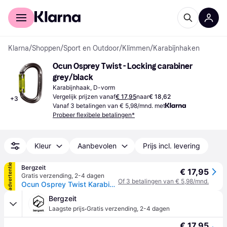
Voor shoppers
Voor bedrijven
Klarna
/
Shoppen
/
Sport en Outdoor
/
Klimmen
/
Karabijnhaken
Ocun Osprey Twist - Locking carabiner 
grey/black
Karabijnhaak, D-vorm
Vergelijk prijzen vanaf
€ 17,95
naar
€ 18,62
+
3
Vanaf 3 betalingen van € 5,98/mnd. met
Probeer flexibele betalingen*
Kleur
Aanbevolen
Prijs incl. levering
advertentie
Bergzeit
€ 17,95
Gratis verzending
,
2-4 dagen
Of 3 betalingen van € 5,98/mnd.
Ocun Osprey Twist Karabiner - Groen
Bergzeit
·
Laagste prijs
Gratis verzending
,
2-4 dagen
€ 17,95