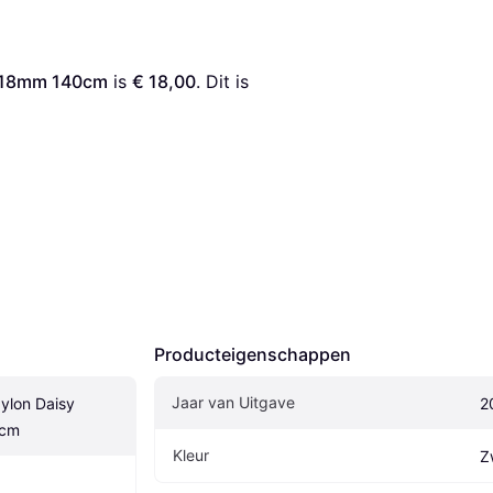
n 18mm 140cm
 is 
€ 18,00
. Dit is 
Producteigenschappen
Jaar van Uitgave
lon Daisy 
2
0cm
Kleur
Z