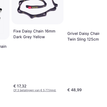
Fixe Daisy Chain 16mm
Grivel Daisy Chain Ev
Dark Grey Yellow
Twin Sling 125cm
hain
€ 17,32
€ 48,99
Of 3 betalingen van € 5,77/mnd.