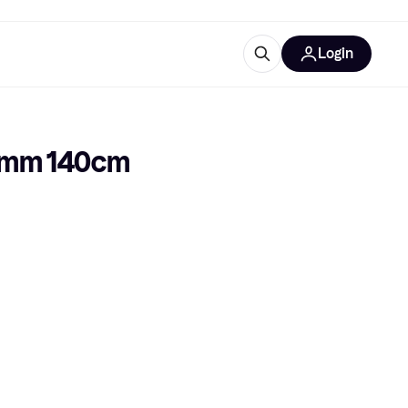
Login
trustingen
IM
18mm 140cm
gorieën