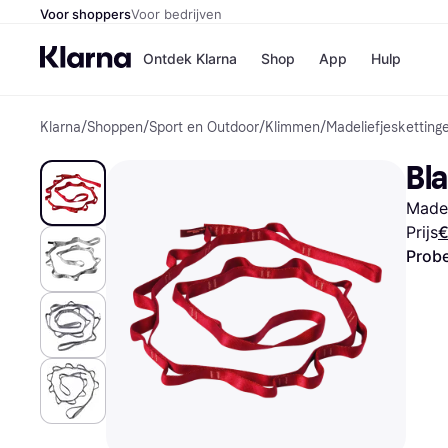
Voor shoppers
Voor bedrijven
Ontdek Klarna
Shop
App
Hulp
Klarna
/
Shoppen
/
Sport en Outdoor
/
Klimmen
/
Madeliefjesketting
Winkels
Media
B
Bl
Bol
B
Booki
B
Madel
H&M
B
Kruidv
Prijs
€
Probe
Winkelove