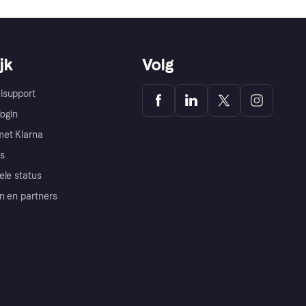
jk
Volg
lsupport
login
et Klarna
s
ele status
n en partners