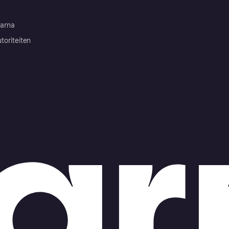
arna
toriteiten