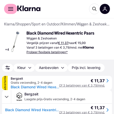
Voor shoppers
Voor bedrijven
Klarna
/
Shoppen
/
Sport en Outdoor
/
Klimmen
/
Wiggen & Zeshoeken
Black Diamond Wired Hexentric Paars
Wiggen & Zeshoeken
Vergelijk prijzen vanaf
€ 11,37
naar
€ 15,00
Vanaf 3 betalingen van € 3,79/mnd. met
+
4
Probeer flexibele betalingen*
Kleur
Aanbevolen
Prijs incl. levering
advertentie
Bergzeit
€ 11,37
Gratis verzending
,
2-4 dagen
Of 3 betalingen van € 3,79/mnd.
Black Diamond Wired Hexentric - Paars
Bergzeit
·
Laagste prijs
Gratis verzending
,
2-4 dagen
€ 11,37
Black Diamond Wired Hexentric - Paars
Of 3 betalingen van € 3,79/mnd.