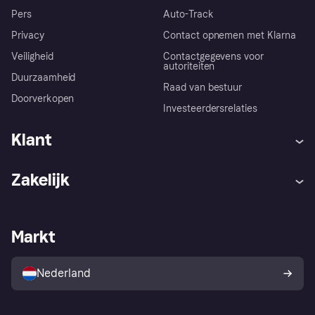
Pers
Auto-Track
Privacy
Contact opnemen met Klarna
Veiligheid
Contactgegevens voor
autoriteiten
Duurzaamheid
Raad van bestuur
Doorverkopen
Investeerdersrelaties
Klant
Hulp
Klachten
Zakelijk
Login
Onze belofte
Webwinkelsupport
Developers
De Klarna app
Privacyinstellingen
Zakelijke login
Operationele status
Markt
Winkeloverzicht
Je herroepingsrecht
Verkoop met Klarna
Platformen en partners
Kopersbescherming voor
consumenten
Nederland