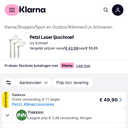
Voor shoppers
Voor bedrijven
Klarna
/
Shoppen
/
Sport en Outdoor
/
Klimmen
/
IJs Schroeven
Petzl Laser ijsschroef
IJs Schroef
Vergelijk prijzen vanaf
€ 43,99
naar
€ 55,95
Probeer flexibele betalingen met
Leer hoe
Aanbevolen
Prijs incl. levering
advertentie
Galaxus
€ 49,90
Gratis verzending
,
8-11 dagen
Petzl, Klimaccessoires
Trekkinn
·
Laagste prijs
€ 3,99 verzending
,
Morgen